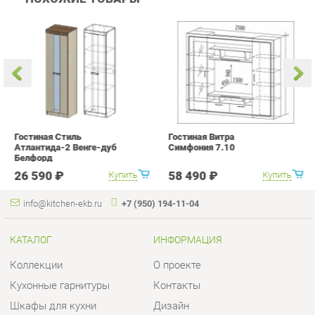
Гостиная Стиль
Гостиная Витра
К
Атлантида-2 Венге-дуб
Симфония 7.10
п
Белфорд
А
с
26 590 ₽
58 490 ₽
Купить
Купить
info@kitchen-ekb.ru
+7 (950) 194-11-04
КАТАЛОГ
ИНФОРМАЦИЯ
Коллекции
О проекте
Кухонные гарнитуры
Контакты
Шкафы для кухни
Дизайн
Столы для кухни
Доставка и Оплата
Стулья для кухни
Скидки и Акции
Мягкая мебель для кухни
Политика
Кухонная техника
Гарантия
Комплектующие для кухни
Помощь
Кухонная сантехника