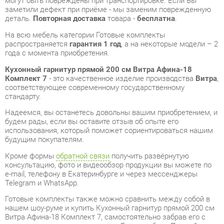
Кухонный гарнитур прямой 200 см Витра Афина-18
Комплект 7
- это качественное изделие производства
Витра
,
соответствующее современному государственному
стандарту.
Надеемся, вы останетесь довольны вашим приобретением, и
будем рады, если вы оставите отзыв об опыте его
использования, который поможет сориентироваться нашим
будущим покупателям.
Кроме формы
обратной связи
получить развёрнутую
консультацию, фото и видеообзор продукции вы можете по
e-mail, телефону в Екатеринбурге и через мессенджеры
Telegram и WhatsApp.
Готовые комплекты также можно сравнить между собой в
нашем шоу-руме и купить Кухонный гарнитур прямой 200 см
Витра Афина-18 Комплект 7, самостоятельно забрав его с
нашего центрального склада в г. Екатеринбург. Полный
список адресов и магазинов смотрите на странице
контактов
.
Материал
Мдф
Ширина, мм
2000