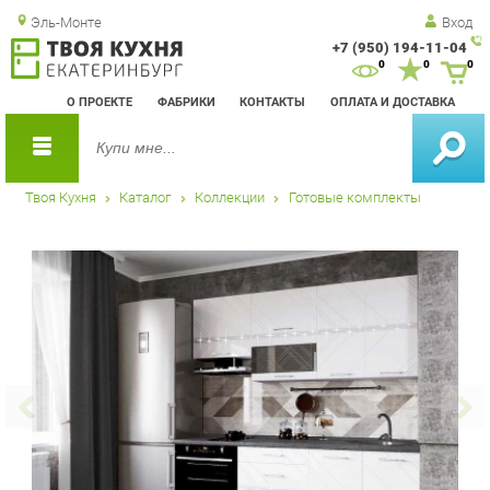
Эль-Монте
Вход
+7 (950) 194-11-04
Зак
0
0
0
обр
О ПРОЕКТЕ
ФАБРИКИ
КОНТАКТЫ
ОПЛАТА И ДОСТАВКА
зво
Твоя Кухня
Каталог
Коллекции
Готовые комплекты