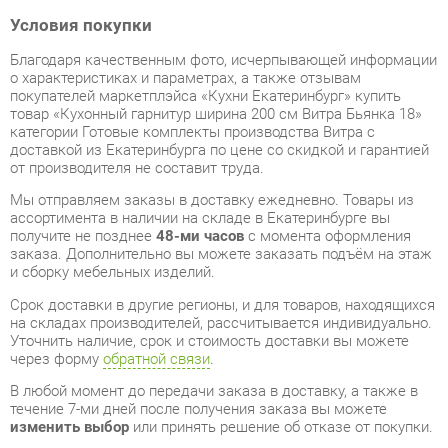
покупателей маркетплэйса «Кухни Екатеринбург» купить
товар «Кухонный гарнитур ширина 200 см Витра Бьянка 18»
категории Готовые комплекты производства Витра с
доставкой из Екатеринбурга по цене со скидкой и гарантией
от производителя не составит труда.
Мы отправляем заказы в доставку ежедневно. Товары из
ассортимента в наличии на складе в Екатеринбурге вы
получите не позднее
48-ми часов
с момента оформления
заказа. Дополнительно вы можете заказать подъём на этаж
и сборку мебельных изделий.
Срок доставки в другие регионы, и для товаров, находящихся
на складах производителей, рассчитывается индивидуально.
Уточнить наличие, срок и стоимость доставки вы можете
через форму
обратной связи
.
В любой момент до передачи заказа в доставку, а также в
течение 7-ми дней после получения заказа вы можете
изменить выбор
или принять решение об отказе от покупки.
Несмотря на качественную упаковку, готовые комплекты
могут быть повреждены при транспортировке. Если Вы
заметили дефект при приёме - мы заменим поврежденную
деталь.
Повторная доставка
товара -
бесплатна
.
На всю мебель категории Готовые комплекты