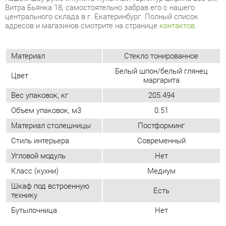
Белый шпон/белый глянец
Цвет
маргарита
Вес упаковок, кг
205.494
Объем упаковок, м3
0.51
Материал столешницы
Постформинг
Стиль интерьера
Современный
Угловой модуль
Нет
Класс (кухни)
Медиум
Шкаф под встроенную
Есть
технику
Бутылочница
Нет
ОТЗЫВЫ
Пока нет отзывов, поделитесь первым своим мнением.
ДОБАВИТЬ ОТЗЫВ