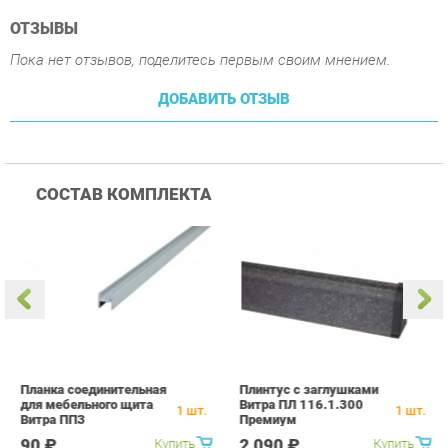
СОСТАВ КОМПЛЕКТА
Планка соединительная
Плинтус с заглушками
С
для мебельного щита
Витра ПЛ 116.1.300
1
1
шт.
1
шт.
Витра ПП3
Премиум
90 ₽
2 090 ₽
Купить
Купить
ПОХОЖИЕ ТОВАРЫ