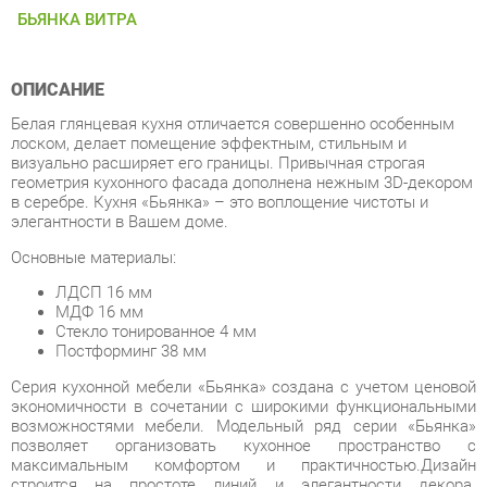
ОПИСАНИЕ
Белая глянцевая кухня отличается совершенно особенным
лоском, делает помещение эффектным, стильным и
визуально расширяет его границы. Привычная строгая
геометрия кухонного фасада дополнена нежным 3D-декором
в серебре. Кухня «Бьянка» – это воплощение чистоты и
элегантности в Вашем доме.
Основные материалы:
ЛДСП 16 мм
МДФ 16 мм
Стекло тонированное 4 мм
Постформинг 38 мм
Серия кухонной мебели «Бьянка» создана с учетом ценовой
экономичности в сочетании с широкими функциональными
возможностями мебели. Модельный ряд серии «Бьянка»
позволяет организовать кухонное пространство с
максимальным комфортом и практичностью.Дизайн
строится на простоте линий и элегантности декора.
Модульные элементы позволяют создать кухню любой
конфигурации и под разные размеры кухни.
Мебель этой серии многофункциональна, эргономична,