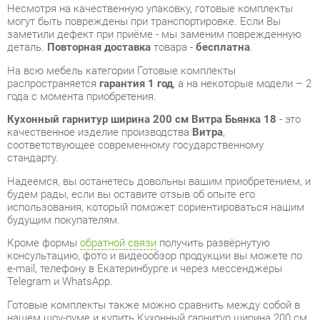
распространяется
гарантия 1 год
, а на некоторые модели – 2
года с момента приобретения.
Кухонный гарнитур ширина 200 см Витра Бьянка 18
- это
качественное изделие производства
Витра
,
соответствующее современному государственному
стандарту.
Надеемся, вы останетесь довольны вашим приобретением, и
будем рады, если вы оставите отзыв об опыте его
использования, который поможет сориентироваться нашим
будущим покупателям.
Кроме формы
обратной связи
получить развёрнутую
консультацию, фото и видеообзор продукции вы можете по
e-mail, телефону в Екатеринбурге и через мессенджеры
Telegram и WhatsApp.
Готовые комплекты также можно сравнить между собой в
нашем шоу-руме и купить Кухонный гарнитур ширина 200 см
Витра Бьянка 18, самостоятельно забрав его с нашего
центрального склада в г. Екатеринбург. Полный список
адресов и магазинов смотрите на странице
контактов
.
Материал
Стекло тонированное