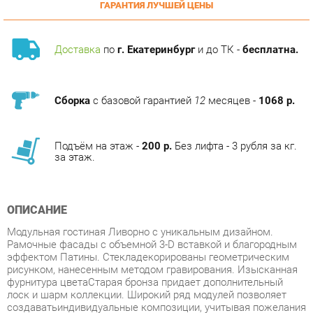
Доставка
по
г. Екатеринбург
и до ТК -
бесплатна.
Сборка
с базовой гарантией
12
месяцев -
1068 р.
Подъём на этаж -
200 р.
Без лифта - 3 рубля за кг.
за этаж.
ОПИСАНИЕ
Модульная гостиная Ливорно с уникальным дизайном.
Рамочные фасады с объемной 3-D вставкой и благородным
эффектом Патины. Стекладекорированы геометрическим
рисунком, нанесенным методом гравирования. Изысканная
фурнитура цветаСтарая бронза придает дополнительный
лоск и шарм коллекции. Широкий ряд модулей позволяет
создаватьиндивидуальные композиции, учитывая пожелания
даже самых требовательных покупателей.
Условия покупки