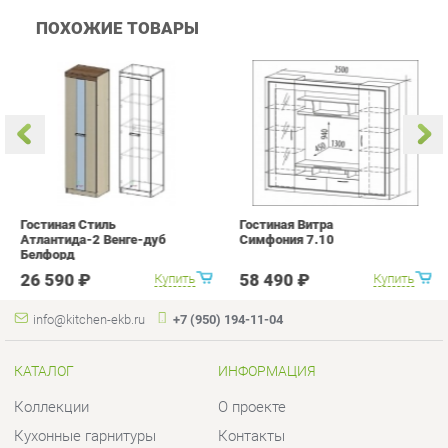
Гостиная Стиль
Гостиная Витра
К
Атлантида-2 Венге-дуб
Симфония 7.10
п
Белфорд
А
с
26 590 ₽
58 490 ₽
Купить
Купить
info@kitchen-ekb.ru
+7 (950) 194-11-04
КАТАЛОГ
ИНФОРМАЦИЯ
Коллекции
О проекте
Кухонные гарнитуры
Контакты
Шкафы для кухни
Дизайн
Столы для кухни
Доставка и Оплата
Стулья для кухни
Скидки и Акции
Мягкая мебель для кухни
Политика