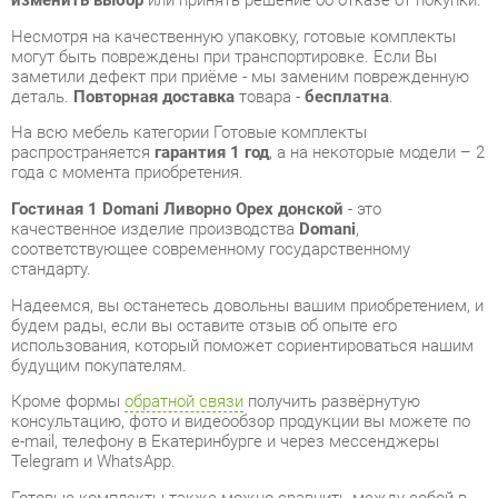
деталь.
Повторная доставка
товара -
бесплатна
.
На всю мебель категории Готовые комплекты
распространяется
гарантия 1 год
, а на некоторые модели – 2
года с момента приобретения.
Гостиная 1 Domani Ливорно Орех донской
- это
качественное изделие производства
Domani
,
соответствующее современному государственному
стандарту.
Надеемся, вы останетесь довольны вашим приобретением, и
будем рады, если вы оставите отзыв об опыте его
использования, который поможет сориентироваться нашим
будущим покупателям.
Кроме формы
обратной связи
получить развёрнутую
консультацию, фото и видеообзор продукции вы можете по
e-mail, телефону в Екатеринбурге и через мессенджеры
Telegram и WhatsApp.
Готовые комплекты также можно сравнить между собой в
нашем шоу-руме и купить Гостиная 1 Domani Ливорно Орех
донской, самостоятельно забрав его с нашего центрального
склада в г. Екатеринбург. Полный список адресов и
магазинов смотрите на странице
контактов
.