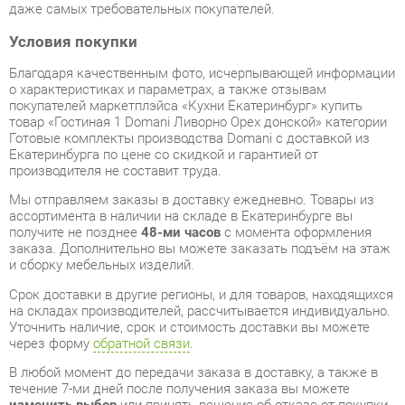
Благодаря качественным фото, исчерпывающей информации
о характеристиках и параметрах, а также отзывам
покупателей маркетплэйса «Кухни Екатеринбург» купить
товар «Гостиная 1 Domani Ливорно Орех донской» категории
Готовые комплекты производства Domani с доставкой из
Екатеринбурга по цене со скидкой и гарантией от
производителя не составит труда.
Мы отправляем заказы в доставку ежедневно. Товары из
ассортимента в наличии на складе в Екатеринбурге вы
получите не позднее
48-ми часов
с момента оформления
заказа. Дополнительно вы можете заказать подъём на этаж
и сборку мебельных изделий.
Срок доставки в другие регионы, и для товаров, находящихся
на складах производителей, рассчитывается индивидуально.
Уточнить наличие, срок и стоимость доставки вы можете
через форму
обратной связи
.
В любой момент до передачи заказа в доставку, а также в
течение 7-ми дней после получения заказа вы можете
изменить выбор
или принять решение об отказе от покупки.
Несмотря на качественную упаковку, готовые комплекты
могут быть повреждены при транспортировке. Если Вы
заметили дефект при приёме - мы заменим поврежденную