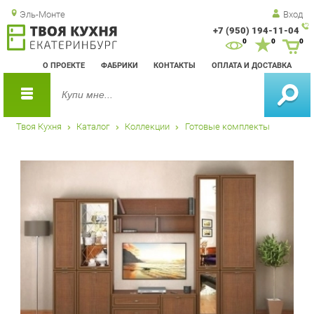
Эль-Монте
Вход
+7 (950) 194-11-04
Зак
0
0
0
обр
О ПРОЕКТЕ
ФАБРИКИ
КОНТАКТЫ
ОПЛАТА И ДОСТАВКА
зво
Твоя Кухня
Каталог
Коллекции
Готовые комплекты