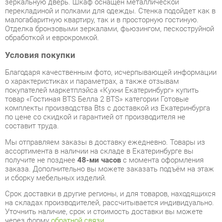
Отделка бронзовыми зеркалами, фьюзингом, пескоструйной
обработкой и еврокромкой.
Условия покупки
Благодаря качественным фото, исчерпывающей информации
о характеристиках и параметрах, а также отзывам
покупателей маркетплэйса «Кухни Екатеринбург» купить
товар «Гостиная BTS Белла 2 BTS» категории Готовые
комплекты производства Bts с доставкой из Екатеринбурга
по цене со скидкой и гарантией от производителя не
составит труда.
Мы отправляем заказы в доставку ежедневно. Товары из
ассортимента в наличии на складе в Екатеринбурге вы
получите не позднее
48-ми часов
с момента оформления
заказа. Дополнительно вы можете заказать подъём на этаж
и сборку мебельных изделий.
Срок доставки в другие регионы, и для товаров, находящихся
на складах производителей, рассчитывается индивидуально.
Уточнить наличие, срок и стоимость доставки вы можете
через форму
обратной связи
.
В любой момент до передачи заказа в доставку, а также в
течение 7-ми дней после получения заказа вы можете
изменить выбор
или принять решение об отказе от покупки.