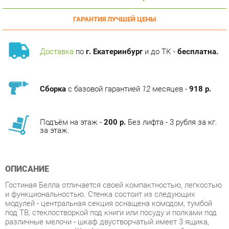
Доставка
по
г. Екатеринбург
и до ТК -
бесплатна.
Сборка
с базовой гарантией
12
месяцев -
918 р.
Подъём на этаж -
200 р.
Без лифта - 3 рубля за кг.
за этаж.
ОПИСАНИЕ
Гостиная Белла отличается своей компактностью, легкостью
и функциональностью. Стенка состоит из следующих
модулей - центральная секция оснащена комодом, тумбой
под ТВ, стеклостворкой под книги или посуду и полками под
различные мелочи - шкаф двустворчатый имеет 3 ящика,
зеркальную дверь. Шкаф оснащен металлической
перекладиной и полками для одежды. Стенка подойдет как в
малогабаритную квартиру, так и в просторную гостиную.