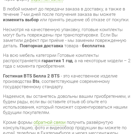
Несмотря на качественную упаковку, готовые комплекты
могут быть повреждены при транспортировке. Если Вы
заметили дефект при приёме - мы заменим поврежденную
деталь.
Повторная доставка
товара -
бесплатна
.
На всю мебель категории Готовые комплекты
распространяется
гарантия 1 год
, а на некоторые модели – 2
года с момента приобретения.
Гостиная BTS Белла 2 BTS
- это качественное изделие
производства
Bts
, соответствующее современному
государственному стандарту.
Надеемся, вы останетесь довольны вашим приобретением, и
будем рады, если вы оставите отзыв об опыте его
использования, который поможет сориентироваться нашим
будущим покупателям.
Кроме формы
обратной связи
получить развёрнутую
консультацию, фото и видеообзор продукции вы можете по
e-mail, телефону в Екатеринбурге и через мессенджеры
Telegram и WhatsApp.
Готовые комплекты также можно сравнить между собой в
нашем шоу-руме и купить Гостиная BTS Белла 2 BTS,
самостоятельно забрав его с нашего центрального склада в