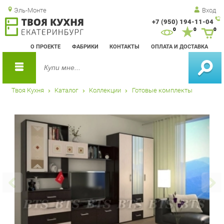
Эль-Монте
Вход
+7 (950) 194-11-04
Зак
0
0
0
обр
О ПРОЕКТЕ
ФАБРИКИ
КОНТАКТЫ
ОПЛАТА И ДОСТАВКА
зво
Твоя Кухня
Каталог
Коллекции
Готовые комплекты