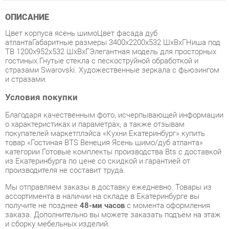
Цвет корпуса ясень шимоЦвет фасада дуб
атлантаГабаритные размеры 3400х2200х532 ШхВхГНиша под
ТВ 1200х952х532 ШхВхГЭлегантная модель для просторных
гостиных.Гнутые стекла с пескоструйной обработкой и
стразами Swarovski. Художественные зеркала с фьюзингом
и стразами.
Условия покупки
Благодаря качественным фото, исчерпывающей информации
о характеристиках и параметрах, а также отзывам
покупателей маркетплэйса «Кухни Екатеринбург» купить
товар «Гостиная BTS Венеция Ясень шимо/дуб атланта»
категории Готовые комплекты производства Bts с доставкой
из Екатеринбурга по цене со скидкой и гарантией от
производителя не составит труда.
Мы отправляем заказы в доставку ежедневно. Товары из
ассортимента в наличии на складе в Екатеринбурге вы
получите не позднее
48-ми часов
с момента оформления
заказа. Дополнительно вы можете заказать подъём на этаж
и сборку мебельных изделий.
Срок доставки в другие регионы, и для товаров, находящихся
на складах производителей, рассчитывается индивидуально.
Уточнить наличие, срок и стоимость доставки вы можете