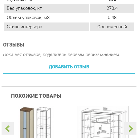
ОТЗЫВЫ
Пока нет отзывов, поделитесь первым своим мнением.
ДОБАВИТЬ ОТЗЫВ
ПОХОЖИЕ ТОВАРЫ
Гостиная Стиль
Гостиная Витра
К
Атлантида-2 Венге-дуб
Симфония 7.10
п
Белфорд
А
с
26 590 ₽
58 490 ₽
Купить
Купить