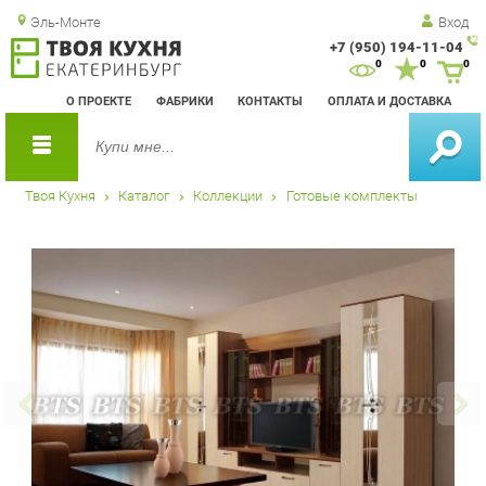
Эль-Монте
Вход
+7 (950) 194-11-04
Зак
0
0
0
обр
О ПРОЕКТЕ
ФАБРИКИ
КОНТАКТЫ
ОПЛАТА И ДОСТАВКА
зво
Твоя Кухня
Каталог
Коллекции
Готовые комплекты