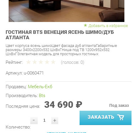
Добавить в избранное
ГОСТИНАЯ BTS ВЕНЕЦИЯ ЯСЕНЬ ШИМО/ДУБ
АТЛАНТА
Цвет корпуса ясень шимоЦвет фасада дуб атлантаГабаритные
размеры 3400х2200х532 ШхВхГНиша под ТВ 1200х952х532
ШхВхГЭлегантная модель для просторных гостиных
Рейтинг:
(голосов:
0
)
Артикул:
u-0060471
Продавец:
Мебель-Екб
Производитель:
Bts
34 690 ₽
Под заказ
Последняя цена:
ЗАКАЗАТЬ
-
+
Количество:
УТОЧНИТЬ НАЛИЧИЕ