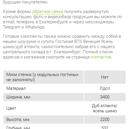
Готовые комплекты также можно сравнить между собой в
нашем шоу-руме и купить Гостиная BTS Венеция Ясень
шимо/дуб атланта, самостоятельно забрав его с нашего
центрального склада в г. Екатеринбург. Полный список
адресов и магазинов смотрите на странице
контактов
.
Мини стенка (у модульных гостиных
Нет
не заполнять!)
Материал
Лдсп
Ширина, мм
3400
Дуб атланта/
Цвет
ясень шимо
Высота, мм
2200
Глубина, мм
532
Вес упаковок, кг
270.4
Объем упаковок, м3
0.48
Стиль интерьера
Современный