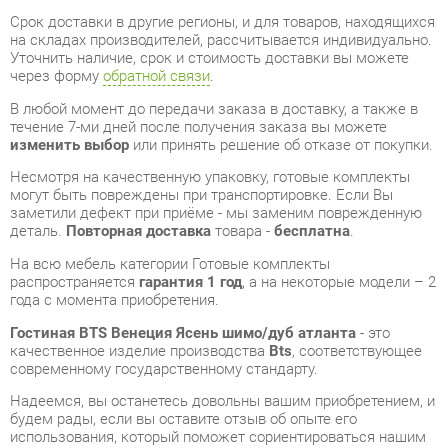
через форму
обратной связи
.
В любой момент до передачи заказа в доставку, а также в
течение 7-ми дней после получения заказа вы можете
изменить выбор
или принять решение об отказе от покупки.
Несмотря на качественную упаковку, готовые комплекты
могут быть повреждены при транспортировке. Если Вы
заметили дефект при приёме - мы заменим поврежденную
деталь.
Повторная доставка
товара -
бесплатна
.
На всю мебель категории Готовые комплекты
распространяется
гарантия 1 год
, а на некоторые модели – 2
года с момента приобретения.
Гостиная BTS Венеция Ясень шимо/дуб атланта
- это
качественное изделие производства
Bts
, соответствующее
современному государственному стандарту.
Надеемся, вы останетесь довольны вашим приобретением, и
будем рады, если вы оставите отзыв об опыте его
использования, который поможет сориентироваться нашим
будущим покупателям.
Кроме формы
обратной связи
получить развёрнутую
консультацию, фото и видеообзор продукции вы можете по
e-mail, телефону в Екатеринбурге и через мессенджеры
Telegram и WhatsApp.