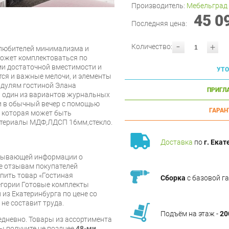
Производитель:
Мебельград
45 0
Последняя цена:
-
+
Количество:
 любителей минимализма и
может комплектоваться по
 достаточной вместимости и
УТО
тся и важные мелочи, и элементы
одулям гостиной Элана
ПРИГЛ
, один из вариантов журнальных
и в обычный вечер с помощью
ГАРАН
, которая может быть
атериалы МДФ,ЛДСП 16мм,стекло.
Доставка
по
г. Екат
рпывающей информации о
же отзывам покупателей
упить товар «Гостиная
Сборка
с базовой г
егории Готовые комплекты
из Екатеринбурга по цене со
 не составит труда.
Подъём на этаж -
20
дневно. Товары из ассортимента
вы получите не позднее
48-ми