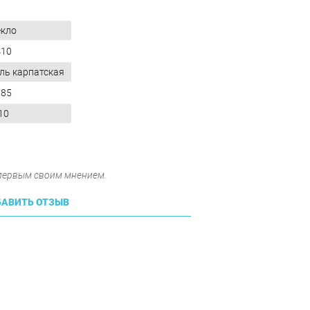
екло
410
ль карпатская
085
10
 первым своим мнением.
АВИТЬ ОТЗЫВ