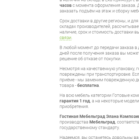
часов
с момента оформления заказа. 
заказать подъём на этаж и сборку ме
Срок доставки в другие регионы, и дл
складах производителей, рассчитывае
наличие, срок и стоимость доставки 
связи
.
В любой момент до передачи заказа в д
дней после получения заказа вы може
решение об отказе от покупки.
Несмотря на качественную упаковку, 
повреждены при транспортировке. Есл
приёме - мы заменим поврежденную д
товара -
бесплатна
.
На всю мебель категории Готовые ко
гарантия 1 год
, а на некоторые модели
приобретения.
Гостиная Мебельград Элана Компози
производства
Мебельград
, соответс
государственному стандарту.
Надеемся, вы останетесь довольны ва