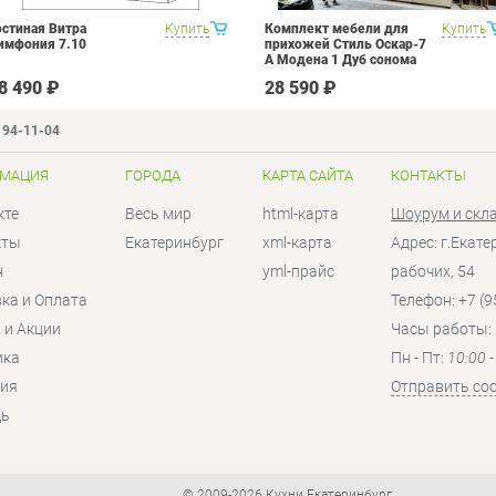
остиная Витра
Купить
Комплект мебели для
Купить
имфония 7.10
прихожей Стиль Оскар-7
А Модена 1 Дуб сонома
светлый Крем
8 490 ₽
28 590 ₽
194-11-04
МАЦИЯ
ГОРОДА
КАРТА САЙТА
КОНТАКТЫ
кте
Весь мир
html-карта
Шоурум и скл
кты
Екатеринбург
xml-карта
Адрес: г.Екат
н
yml-прайс
рабочих, 54
ка и Оплата
Телефон: +7 (9
 и Акции
Часы работы:
ика
Пн - Пт:
10:00 
тия
Отправить со
ь
© 2009-2026 Кухни Екатеринбург