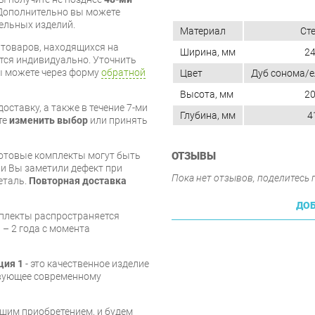
Дополнительно вы можете
бельных изделий.
Материал
Ст
я товаров, находящихся на
Ширина, мм
2
тся индивидуально. Уточнить
вы можете через форму
обратной
Цвет
Дуб сонома/е
Высота, мм
2
оставку, а также в течение 7-ми
Глубина, мм
4
те
изменить выбор
или принять
ОТЗЫВЫ
готовые комплекты могут быть
и Вы заметили дефект при
Пока нет отзывов, поделитесь
еталь.
Повторная доставка
ДОБ
мплекты распространяется
 – 2 года с момента
ция 1
- это качественное изделие
твующее современному
шим приобретением, и будем