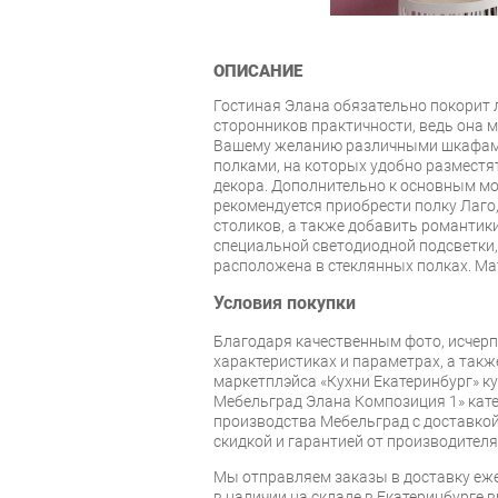
ОПИСАНИЕ
Гостиная Элана обязательно покорит
сторонников практичности, ведь она 
Вашему желанию различными шкафами
полками, на которых удобно разместя
декора. Дополнительно к основным м
рекомендуется приобрести полку Лаго
столиков, а также добавить романтик
специальной светодиодной подсветки
расположена в стеклянных полках. М
Условия покупки
Благодаря качественным фото, исче
характеристиках и параметрах, а так
маркетплэйса «Кухни Екатеринбург» к
Мебельград Элана Композиция 1» кат
производства Мебельград с доставкой 
скидкой и гарантией от производителя
Мы отправляем заказы в доставку еже
в наличии на складе в Екатеринбурге 