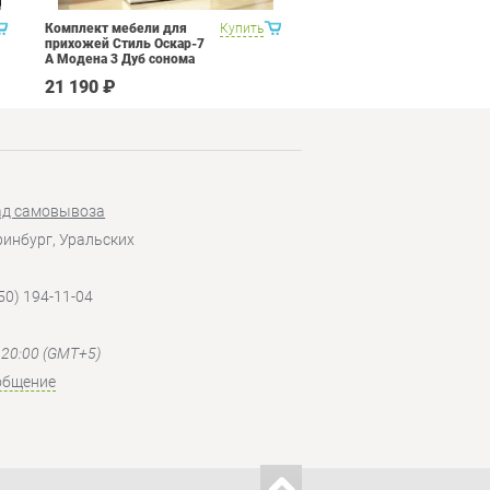
Комплект мебели для
Купить
Кухня 3 метра Витра
прихожей Стиль Оскар-7
Палермо 8 Набор 12
А Модена 3 Дуб сонома
светлый Крем
21 190 ₽
207 090 ₽
ад самовывоза
еринбург, Уральских
50) 194-11-04
- 20:00 (GMT+5)
общение