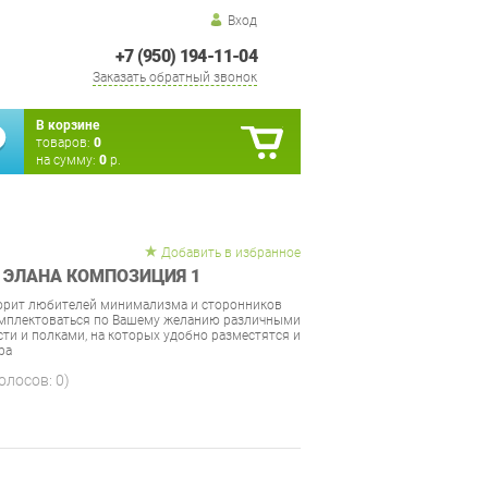
Вход
+7 (950) 194-11-04
Заказать обратный звонок
В корзине
товаров:
0
на сумму:
0
р.
Добавить в избранное
 ЭЛАНА КОМПОЗИЦИЯ 1
корит любителей минимализма и сторонников
комплектоваться по Вашему желанию различными
и и полками, на которых удобно разместятся и
ра
голосов:
0
)