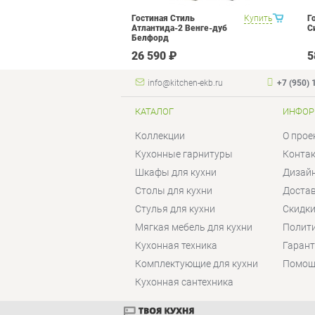
 Прованс 1
Купить
Гостиная Стиль
Купить
Г
Атлантида-2 Венге-дуб
С
Белфорд
₽
26 590 ₽
5
info@kitchen-ekb.ru
+7 (950) 
КАТАЛОГ
ИНФОР
Коллекции
О прое
Кухонные гарнитуры
Конта
Шкафы для кухни
Дизай
Столы для кухни
Достав
Стулья для кухни
Скидки
Мягкая мебель для кухни
Полит
Кухонная техника
Гаран
Комплектующие для кухни
Помощ
Кухонная сантехника