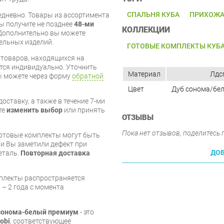
СПАЛЬНЯ КУБА
ПРИХОЖА
дневно. Товары из ассортимента
вы получите не позднее
48-ми
КОЛЛЕКЦИИ
Дополнительно вы можете
бельных изделий.
ГОТОВЫЕ КОМПЛЕКТЫ КУБ
я товаров, находящихся на
тся индивидуально. Уточнить
Материал
Лдс
вы можете через форму
обратной
Цвет
Дуб сонома/бе
оставку, а также в течение 7-ми
те
изменить выбор
или принять
ОТЗЫВЫ
Пока нет отзывов, поделитесь
готовые комплекты могут быть
и Вы заметили дефект при
ДОБ
еталь.
Повторная доставка
мплекты распространяется
 – 2 года с момента
 сонома-белый премиум
- это
obi
, соответствующее