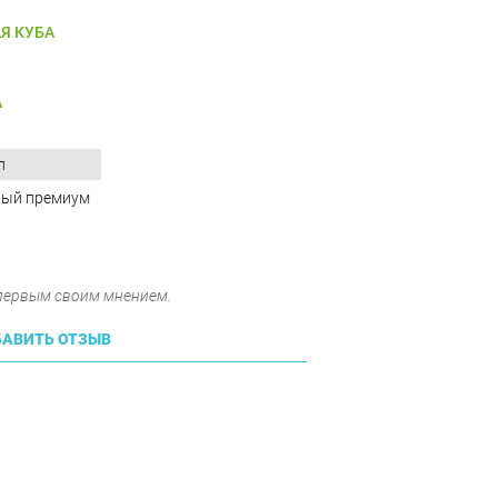
Я КУБА
А
п
лый премиум
 первым своим мнением.
АВИТЬ ОТЗЫВ