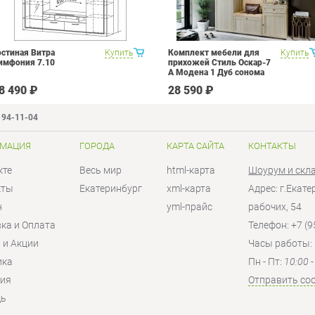
остиная Витра
Купить
Комплект мебели для
Купить
имфония 7.10
прихожей Стиль Оскар-7
А Модена 1 Дуб сонома
светлый Крем
8 490 ₽
28 590 ₽
194-11-04
МАЦИЯ
ГОРОДА
КАРТА САЙТА
КОНТАКТЫ
кте
Весь мир
html-карта
Шоурум и скл
кты
Екатеринбург
xml-карта
Адрес: г.Екат
н
yml-прайс
рабочих, 54
ка и Оплата
Телефон: +7 (9
 и Акции
Часы работы:
ика
Пн - Пт:
10:00 
тия
Отправить со
ь