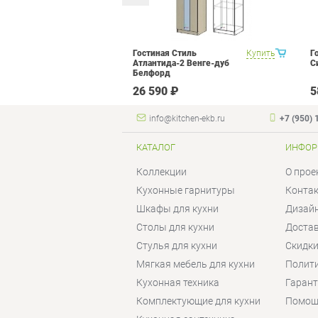
 Прованс 1
Купить
Гостиная Стиль
Купить
Г
Атлантида-2 Венге-дуб
С
Белфорд
₽
26 590 ₽
5
info@kitchen-ekb.ru
+7 (950) 
КАТАЛОГ
ИНФОР
Коллекции
О прое
Кухонные гарнитуры
Конта
Шкафы для кухни
Дизай
Столы для кухни
Достав
Стулья для кухни
Скидки
Мягкая мебель для кухни
Полит
Кухонная техника
Гаран
Комплектующие для кухни
Помощ