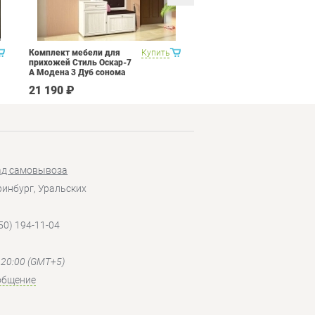
Комплект мебели для
Купить
Кухня 3 метра Витра
прихожей Стиль Оскар-7
Палермо 8 Набор 12
А Модена 3 Дуб сонома
светлый Крем
21 190 ₽
207 090 ₽
ад самовывоза
еринбург, Уральских
50) 194-11-04
- 20:00 (GMT+5)
общение