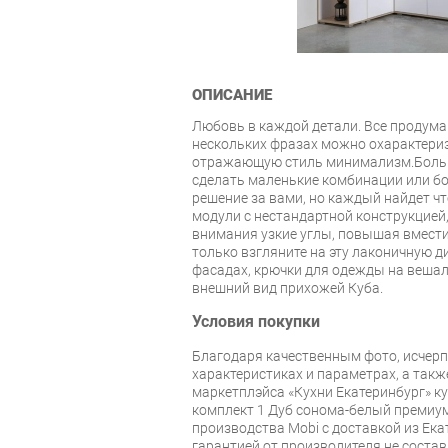
ОПИСАНИЕ
Любовь в каждой детали. Все продуман
нескольких фразах можно охарактери
отражающую стиль минимализм.Боль
сделать маленькие комбинации или бол
решение за вами, но каждый найдет чт
модули с нестандартной конструкцией,
внимания узкие углы, повышая вмест
только взгляните на эту лаконичную д
фасадах, крючки для одежды на вешал
внешний вид прихожей Куба.
Условия покупки
Благодаря качественным фото, исче
характеристиках и параметрах, а так
маркетплэйса «Кухни Екатеринбург» к
комплект 1 Дуб сонома-белый премиу
производства Mobi с доставкой из Ека
гарантией от производителя не состав