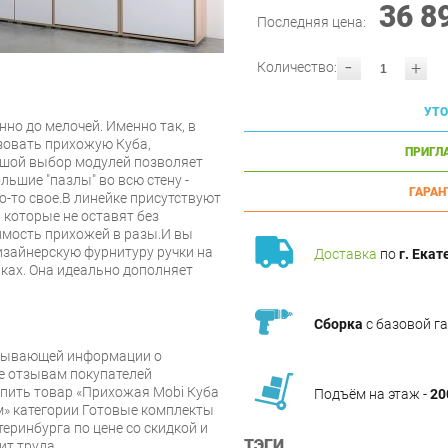
36 8
Последняя цена:
-
+
Количество:
УТО
но до мелочей. Именно так, в
зовать прихожую Куба,
ПРИГЛ
шой выбор модулей позволяет
ьшие "пазлы" во всю стену -
ГАРАН
о-то свое.В линейке присутствуют
 которые не оставят без
имость прихожей в разы.И вы
изайнерскую фурнитуру ручки на
Доставка
по
г. Екат
ках. Она идеально дополняет
Сборка
с базовой г
рпывающей информации о
же отзывам покупателей
упить товар «Прихожая Mobi Куба
Подъём на этаж -
20
м» категории Готовые комплекты
теринбурга по цене со скидкой и
ТЭГИ
ит труда.