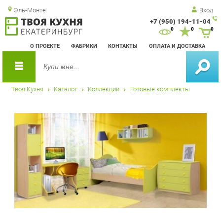
Эль-Монте
Вход
+7 (950) 194-11-04
Зак
0
0
0
обр
О ПРОЕКТЕ
ФАБРИКИ
КОНТАКТЫ
ОПЛАТА И ДОСТАВКА
зво
Твоя Кухня
Каталог
Коллекции
Готовые комплекты