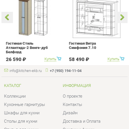
Гостиная Стиль
Гостиная Витра
К
Атлантида-2 Венге-дуб
Симфония 7.10
п
Белфорд
А
с
26 590 ₽
58 490 ₽
Купить
Купить
info@kitchen-ekb.ru
+7 (950) 194-11-04
КАТАЛОГ
ИНФОРМАЦИЯ
Коллекции
О проекте
Кухонные гарнитуры
Контакты
Шкафы для кухни
Дизайн
Столы для кухни
Доставка и Оплата
Стулья для кухни
Скидки и Акции
Мягкая мебель для кухни
Политика
Кухонная техника
Гарантия
Комплектующие для кухни
Помощь
Кухонная сантехника