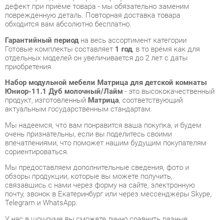
Гарантийный период
на весь ассортимент категории
Готовые комплекты составляет
1 год
, в то время как для
отдельных моделей он увеличивается до 2 лет с даты
приобретения.
Набор модульной мебели Матрица для детской комнаты
Юниор-11.1 Дуб молочный/Лайм
- это высококачественный
продукт, изготовленный
Матрица
, соответствующий
актуальным государственным стандартам.
Мы надеемся, что вам понравится ваша покупка, и будем
очень признательны, если вы поделитесь своими
впечатлениями, что поможет нашим будущим покупателям
сориентироваться.
Мы предоставляем дополнительные сведения, фото и
обзоры продукции, которые вы можете получить,
связавшись с нами через форму на сайте, электронную
почту, звонок в Екатеринбург или через мессенджеры Skype,
Telegram и WhatsApp.
У нас в шоу-руме вы сможете лично сравнить разные
Готовые комплекты, после чего можно будет приобрести
Набор модульной мебели Матрица для детской комнаты
Юниор-11.1 Дуб молочный/Лайм, самостоятельно забрав его
с нашего склада в Екатеринбурге. Все подробности о наших
магазинах и адресах вы найдете на странице
контактов
.