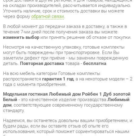
В любой момент до передачи заказа в доставку, а также в
течение 7-ми дней после получения заказа вы можете
изменить выбор
или принять решение об отказе от покупки.
Несмотря на качественную упаковку, готовые комплекты
могут быть повреждены при транспортировке. Если Вы
заметили дефект при приёме - мы заменим поврежденную
деталь.
Повторная доставка
товара -
бесплатна
.
На всю мебель категории Готовые комплекты
распространяется
гарантия 1 год
, а на некоторые модели – 2
года с момента приобретения.
Модульная гостиная Любимый дом Ройбен 1 Дуб золотой
Белый
- это качественное изделие производства
Любимый
дом
, соответствующее современному государственному
стандарту.
Надеемся, вы останетесь довольны вашим приобретением, и
будем рады, если вы оставите отзыв об опыте его
использования, который поможет сориентироваться нашим
будущим покупателям.
Кроме формы
обратной связи
получить развёрнутую
консультацию, фото и видеообзор продукции вы можете по
e-mail, телефону в Екатеринбурге и через мессенджеры
Telegram и WhatsApp.