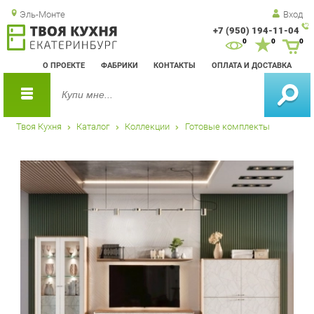
Эль-Монте
Вход
+7 (950) 194-11-04
Зак
0
0
0
обр
О ПРОЕКТЕ
ФАБРИКИ
КОНТАКТЫ
ОПЛАТА И ДОСТАВКА
зво
Твоя Кухня
Каталог
Коллекции
Готовые комплекты