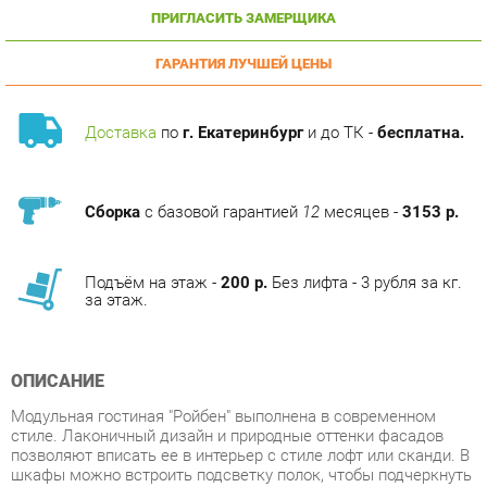
ГАРАНТИЯ ЛУЧШЕЙ ЦЕНЫ
Доставка
по
г. Екатеринбург
и до ТК -
бесплатна.
Сборка
с базовой гарантией
12
месяцев -
3153 р.
Подъём на этаж -
200 р.
Без лифта - 3 рубля за кг.
за этаж.
ОПИСАНИЕ
Модульная гостиная "Ройбен" выполнена в современном
стиле. Лаконичный дизайн и природные оттенки фасадов
позволяют вписать ее в интерьер с стиле лофт или сканди. В
шкафы можно встроить подсветку полок, чтобы подчеркнуть
их легкость. Строгие линии позволят составить
геометрически четкий гарнитур. Широкий выбор модулей
дарит простор для фантазии и возможность составить