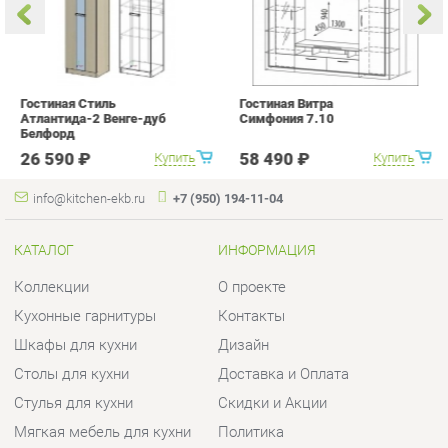
Атлантида-2 Венге-дуб
Симфония 7.10
п
Белфорд
А
с
26 590 ₽
58 490 ₽
Купить
Купить
info@kitchen-ekb.ru
+7 (950) 194-11-04
КАТАЛОГ
ИНФОРМАЦИЯ
Коллекции
О проекте
Кухонные гарнитуры
Контакты
Шкафы для кухни
Дизайн
Столы для кухни
Доставка и Оплата
Стулья для кухни
Скидки и Акции
Мягкая мебель для кухни
Политика
Кухонная техника
Гарантия
Комплектующие для кухни
Помощь
Кухонная сантехника
ГОРОДА
КОНТАКТЫ