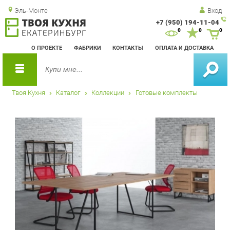
Эль-Монте
Вход
+7 (950) 194-11-04
Зак
0
0
0
обр
О ПРОЕКТЕ
ФАБРИКИ
КОНТАКТЫ
ОПЛАТА И ДОСТАВКА
зво
Твоя Кухня
Каталог
Коллекции
Готовые комплекты