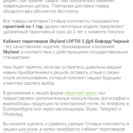
гарантией на 1 год
, однако некоторые модели предлагают
удлиненный гарантийный срок до 2 лет с момента покупки.
Кабинет переговоров Skyland LOFTIS 3 Дуб Бофорд/Черный
- это качественное изделие, производимое компанией
Skyland
, в соответствии с действующими государственными
стандартами.
Нам будет приятно, если вы останетесь довольны вашим
новым приобретением и решите оставить отзыв о своем
опыте использования, который поможет нашим будущим
клиентам сделать выбор.
В дополнение к нашей форме
обратной связи
, мы
предоставляем дополнительные консультации, фотографии и
видеообзоры продукции по электронной почте, по телефону в
Екатеринбурге или через мессенджеры Skype, Telegram и
WhatsApp.
Вы можете оценить и сравнить разные Готовые комплекты в
нашем шоу-руме, а затем приобрести Кабинет переговоров
Skyland LOFTIS 3 Дуб Бофорд/Черный, самостоятельно
забрав его со склада в Екатеринбурге. Вся информация о
наших адресах и магазинах доступна на странице
контактов
.