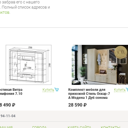
 забрав его с нашего
г. Полный список адресов и
актов
.
остиная Витра
Купить
Комплект мебели для
Купить
имфония 7.10
прихожей Стиль Оскар-7
А Модена 1 Дуб сонома
светлый Крем
8 490 ₽
28 590 ₽
194-11-04
МАЦИЯ
ГОРОДА
КАРТА САЙТА
КОНТАКТЫ