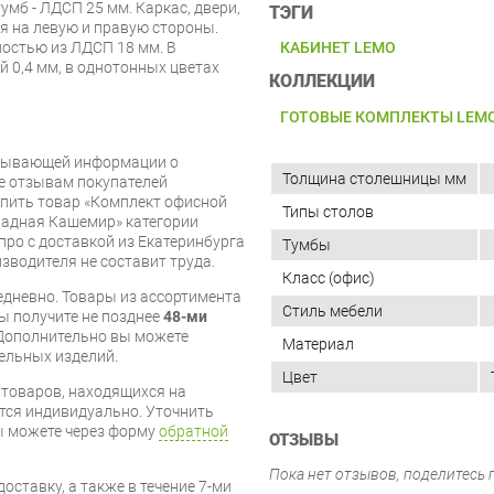
мб - ЛДСП 25 мм. Каркас, двери,
ТЭГИ
я на левую и правую стороны.
остью из ЛДСП 18 мм. В
КАБИНЕТ LEMO
 0,4 мм, в однотонных цветах
КОЛЛЕКЦИИ
ГОТОВЫЕ КОМПЛЕКТЫ LEM
рпывающей информации о
Толщина столешницы мм
же отзывам покупателей
упить товар «Комплект офисной
Типы столов
ладная Кашемир» категории
ро с доставкой из Екатеринбурга
Тумбы
изводителя не составит труда.
Класс (офис)
дневно. Товары из ассортимента
Стиль мебели
вы получите не позднее
48-ми
Дополнительно вы можете
Материал
бельных изделий.
Цвет
я товаров, находящихся на
тся индивидуально. Уточнить
вы можете через форму
обратной
ОТЗЫВЫ
Пока нет отзывов, поделитесь
оставку, а также в течение 7-ми