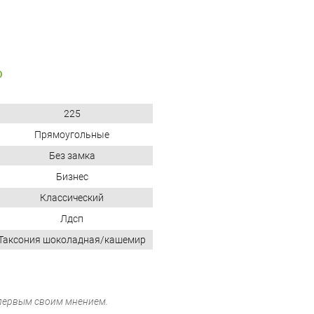
O
225
Прямоугольные
Без замка
Бизнес
Классический
Лдсп
Таксония шоколадная/кашемир
 первым своим мнением.