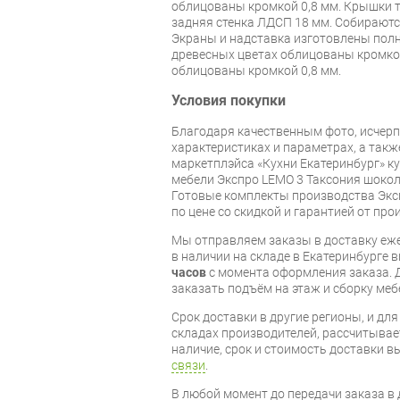
облицованы кромкой 0,8 мм. Крышки ту
задняя стенка ЛДСП 18 мм. Собираютс
Экраны и надставка изготовлены полн
древесных цветах облицованы кромкой
облицованы кромкой 0,8 мм.
Условия покупки
Благодаря качественным фото, исче
характеристиках и параметрах, а так
маркетплэйса «Кухни Екатеринбург» к
мебели Экспро LEMO 3 Таксония шоко
Готовые комплекты производства Эксп
по цене со скидкой и гарантией от про
Мы отправляем заказы в доставку еже
в наличии на складе в Екатеринбурге 
часов
с момента оформления заказа. 
заказать подъём на этаж и сборку ме
Срок доставки в другие регионы, и дл
складах производителей, рассчитывае
наличие, срок и стоимость доставки 
связи
.
В любой момент до передачи заказа в д