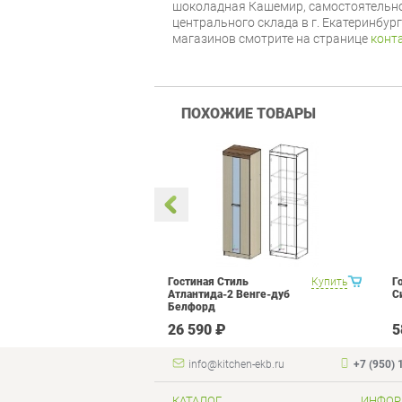
шоколадная Кашемир, самостоятельно
центрального склада в г. Екатеринбур
магазинов смотрите на странице
конт
ПОХОЖИЕ ТОВАРЫ
 Прованс 1
Купить
Гостиная Стиль
Купить
Г
Атлантида-2 Венге-дуб
С
Белфорд
₽
26 590 ₽
5
info@kitchen-ekb.ru
+7 (950) 
КАТАЛОГ
ИНФОР