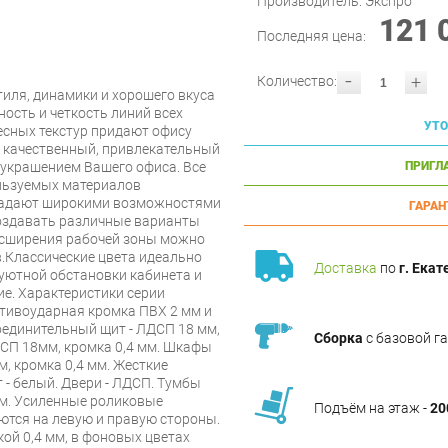
Производитель:
Экспро
121 
Последняя цена:
-
+
Количество:
иля, динамики и хорошего вкуса
ость и четкость линий всех
УТО
есных текстур придают офису
о качественный, привлекательный
 украшением Вашего офиса. Все
ПРИГЛ
льзуемых материалов
ладают широкими возможностями
ГАРАН
создавать различные варианты
расширения рабочей зоны можно
в.Классические цвета идеально
Доставка
по
г. Екат
уютной обстановки кабинета и
е. Характеристики серии
тивоударная кромка ПВХ 2 мм и
оединительный щит - ЛДСП 18 мм,
Сборка
с базовой г
ДСП 18мм, кромка 0,4 мм. Шкафы
, кромка 0,4 мм. Жесткие
т - белый. Двери - ЛДСП. Тумбы
м. Усиленные роликовые
Подъём на этаж -
20
тся на левую и правую стороны.
ой 0,4 мм, в фоновых цветах