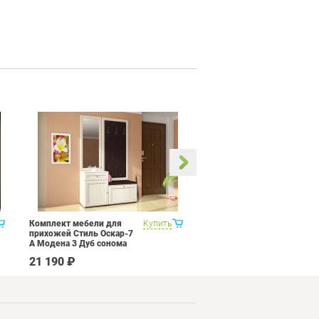
Комплект мебели для
Купить
Кухня 3 метра Витра
прихожей Стиль Оскар-7
Палермо 8 Набор 12
А Модена 3 Дуб сонома
светлый Крем
21 190 ₽
207 090 ₽