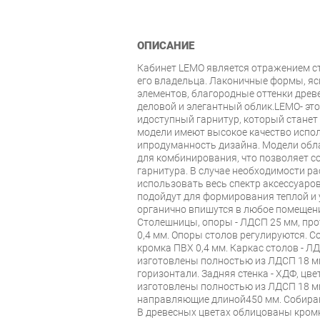
ОПИСАНИЕ
Кабинет LEMO является отражением ст
его владельца. Лаконичные формы, ясн
элементов, благородные оттенки древ
деловой и элегантный облик.LEMO- эт
идоступный гарнитур, который станет
модели имеют высокое качество испо
ипродуманность дизайна. Модели об
для комбинирования, что позволяет 
гарнитура. В случае необходимости 
использовать весь спектр аксессуаро
подойдут для формирования теплой и 
органично впишутся в любое помещени
Столешницы, опоры - ЛДСП 25 мм, про
0,4 мм. Опоры столов регулируются. С
кромка ПВХ 0,4 мм. Каркас столов - Л
изготовлены полностью из ЛДСП 18 мм
горизонтали. Задняя стенка - ХДФ, цве
изготовлены полностью из ЛДСП 18 м
направляющие длиной450 мм. Собираю
В древесных цветах облицованы кромк