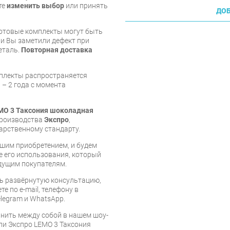
те
изменить выбор
или принять
ДОБ
готовые комплекты могут быть
и Вы заметили дефект при
еталь.
Повторная доставка
мплекты распространяется
 – 2 года с момента
MO 3 Таксония шоколадная
 производства
Экспро
,
арственному стандарту.
шим приобретением, и будем
е его использования, который
дущим покупателям.
ь развёрнутую консультацию,
е по e-mail, телефону в
legram и WhatsApp.
нить между собой в нашем шоу-
ли Экспро LEMO 3 Таксония