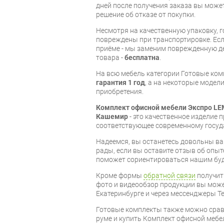
дней после получения заказа вы може
решение об отказе от покупки.
Несмотря на качественную упаковку, 
повреждены при транспортировке. Есл
приёме - мы заменим поврежденную д
товара -
бесплатна
.
На всю мебель категории Готовые ко
гарантия 1 год
, а на некоторые модели
приобретения.
Комплект офисной мебели Экспро LE
Кашемир
- это качественное изделие
соответствующее современному госуд
Надеемся, вы останетесь довольны ва
рады, если вы оставите отзыв об опыт
поможет сориентироваться нашим бу
Кроме формы
обратной связи
получит
фото и видеообзор продукции вы может
Екатеринбурге и через мессенджеры Te
Готовые комплекты также можно срав
руме и купить Комплект офисной мебе