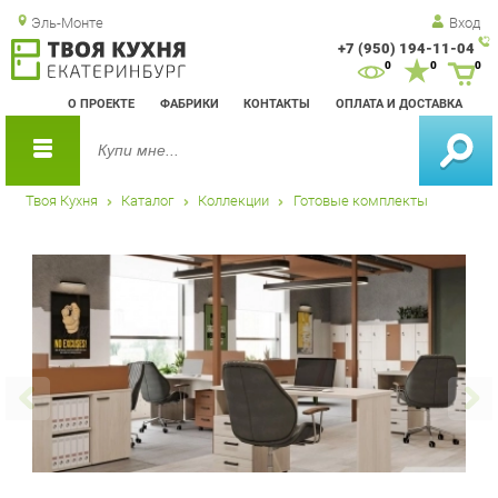
Эль-Монте
Вход
+7 (950) 194-11-04
Зак
0
0
0
обр
О ПРОЕКТЕ
ФАБРИКИ
КОНТАКТЫ
ОПЛАТА И ДОСТАВКА
зво
Твоя Кухня
Каталог
Коллекции
Готовые комплекты