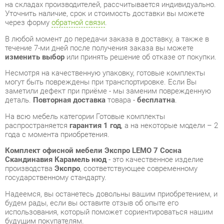
течение 7-ми дней после получения заказа вы можете
изменить выбор
или принять решение об отказе от покупки.
Несмотря на качественную упаковку, готовые комплекты
могут быть повреждены при транспортировке. Если Вы
заметили дефект при приёме - мы заменим поврежденную
деталь.
Повторная доставка
товара -
бесплатна
.
На всю мебель категории Готовые комплекты
распространяется
гарантия 1 год
, а на некоторые модели – 2
года с момента приобретения.
Комплект офисной мебели Экспро LEMO 7 Сосна
Скандинавия Карамель нюд
- это качественное изделие
производства
Экспро
, соответствующее современному
государственному стандарту.
Надеемся, вы останетесь довольны вашим приобретением, и
будем рады, если вы оставите отзыв об опыте его
использования, который поможет сориентироваться нашим
будущим покупателям.
Кроме формы
обратной связи
получить развёрнутую
консультацию, фото и видеообзор продукции вы можете по
e-mail, телефону в Екатеринбурге и через мессенджеры
Telegram и WhatsApp.