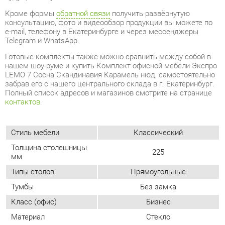
Готовые комплекты также можно сравнить между собой в
нашем шоу-руме и купить Комплект офисной мебели Экспро
LEMO 7 Сосна Скандинавия Карамель нюд, самостоятельно
забрав его с нашего центрального склада в г. Екатеринбург.
Полный список адресов и магазинов смотрите на странице
контактов
.
Стиль мебели
Классический
Толщина столешницы
225
мм
Типы столов
Прямоугольные
Тумбы
Без замка
Класс (офис)
Бизнес
Материал
Стекло
Сосна скандинавия/карамель
Цвет
нюд
ОТЗЫВЫ
Пока нет отзывов, поделитесь первым своим мнением.