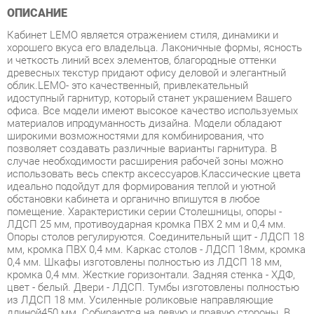
хорошего вкуса его владельца. Лаконичные формы, ясность
и четкость линий всех элементов, благородные оттенки
древесных текстур придают офису деловой и элегантный
облик.LEMO- это качественный, привлекательный
идоступный гарнитур, который станет украшением Вашего
офиса. Все модели имеют высокое качество используемых
материалов ипродуманность дизайна. Модели обладают
широкими возможностями для комбинирования, что
позволяет создавать различные варианты гарнитура. В
случае необходимости расширения рабочей зоны можно
использовать весь спектр аксессуаров.Классические цвета
идеально подойдут для формирования теплой и уютной
обстановки кабинета и органично впишутся в любое
помещение. Характеристики серии Столешницы, опоры -
ЛДСП 25 мм, противоударная кромка ПВХ 2 мм и 0,4 мм.
Опоры столов регулируются. Соединительный щит - ЛДСП 18
мм, кромка ПВХ 0,4 мм. Каркас столов - ЛДСП 18мм, кромка
0,4 мм. Шкафы изготовлены полностью из ЛДСП 18 мм,
кромка 0,4 мм. Жесткие горизонтали. Задняя стенка - ХДФ,
цвет - белый. Двери - ЛДСП. Тумбы изготовлены полностью
из ЛДСП 18 мм. Усиленные роликовые направляющие
длиной450 мм. Собираются на левую и правую стороны. В
древесных цветах облицованы кромкой 0,4 мм, в фоновых
цветах облицованы кромкой 0,8 мм. Крышки тумб - ЛДСП 25
мм. Каркас, двери, задняя стенка ЛДСП 18 мм. Собираются
на левую и правую стороны. Экраны и надставка