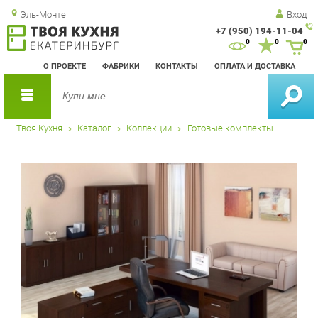
Эль-Монте
Вход
+7 (950) 194-11-04
Зак
0
0
0
обр
О ПРОЕКТЕ
ФАБРИКИ
КОНТАКТЫ
ОПЛАТА И ДОСТАВКА
зво
Твоя Кухня
Каталог
Коллекции
Готовые комплекты