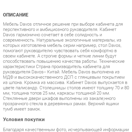
Мебель Davos отличное решение при выборе кабинета для
перспективного и амбициозного руководителя. Кабинет
Davos гармонично сочетает в себе солидность и
современность. Натуральные экологичные материалы, из
которых изготовлена мебель серии например, стол Davos,
помогают руководителю чувствовать себя комфортно в
своем кабинете. А строгие формы и четкие линии будут
способствовать повышению качества работы. Технические
характеристики Страна производитель кабинета для
руководителя Davos-- Китай. Мебель Davos выполнена из
МДФ и высококачественного ДСП с глянцевым покрытием
из шпона. Кромка из массива. Кабинет Davos выпускается в
цвете палисандр. Столешницы столов имеют толщину 70 и 80
мм, толщина топов 25 мм, каркасы толщиной 20 мм.
Стеклянные двери шкафов выполнены из закалe;нного
прозрачного стекла в деревянных рамах. Верхний ящики
тумб имеет замок.
Условия покупки
Благодаря качественным фото, исчерпывающей информации
о характеристиках и параметрах, а также отзывам
покупателей маркетплэйса «Кухни Екатеринбург» купить
товар «Кабинет руководителя POINTEX Davos набор 1 Темный
орех» категории Готовые комплекты производства Pointex с