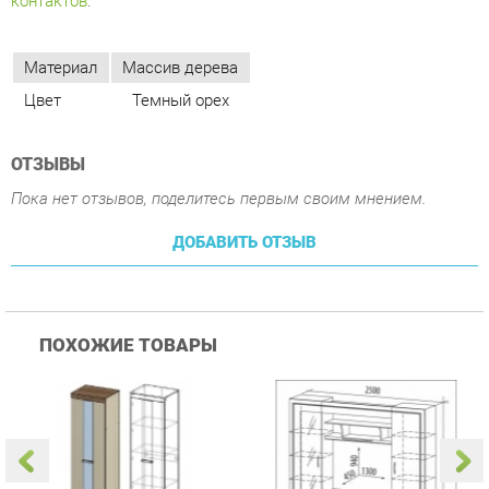
ОТЗЫВЫ
Пока нет отзывов, поделитесь первым своим мнением.
ДОБАВИТЬ ОТЗЫВ
ПОХОЖИЕ ТОВАРЫ
Гостиная Стиль
Гостиная Витра
К
Атлантида-2 Венге-дуб
Симфония 7.10
п
Белфорд
А
с
26 590 ₽
58 490 ₽
Купить
Купить