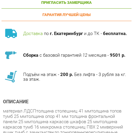
ГАРАНТИЯ ЛУЧШЕЙ ЦЕНЫ
Доставка
по
г. Екатеринбург
и до ТК -
бесплатна.
Сборка
с базовой гарантией
12
месяцев -
9501 р.
Подъём на этаж -
200 р.
Без лифта - 3 рубля за кг.
за этаж.
ОПИСАНИЕ
материал ЛДСПтолщина столешниц 41 ммтолщина топов
тумб 25 ммтолщина опор 41 мм толщина фронтальной
панели 25 ммтолщина каркасов шкафов 25 ммтолщина
каркасов тумб 16 ммкромка столешниц ПВХ 2 ммверхний
ящик тумб с замкомстекло тонированноерегулируемые
опоры
Условия покупки