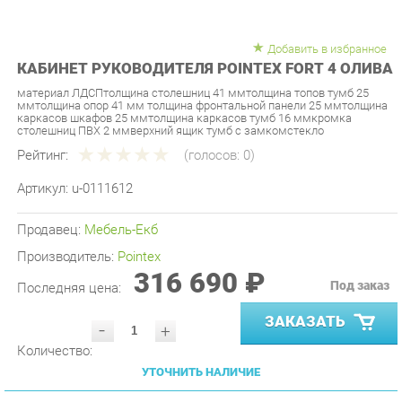
Добавить в избранное
КАБИНЕТ РУКОВОДИТЕЛЯ POINTEX FORT 4 ОЛИВА
материал ЛДСПтолщина столешниц 41 ммтолщина топов тумб 25
ммтолщина опор 41 мм толщина фронтальной панели 25 ммтолщина
каркасов шкафов 25 ммтолщина каркасов тумб 16 ммкромка
столешниц ПВХ 2 ммверхний ящик тумб с замкомстекло
Рейтинг:
(голосов:
0
)
Артикул:
u-0111612
Продавец:
Мебель-Екб
Производитель:
Pointex
316 690 ₽
Под заказ
Последняя цена:
ЗАКАЗАТЬ
-
+
Количество:
УТОЧНИТЬ НАЛИЧИЕ
ПРИГЛАСИТЬ ЗАМЕРЩИКА