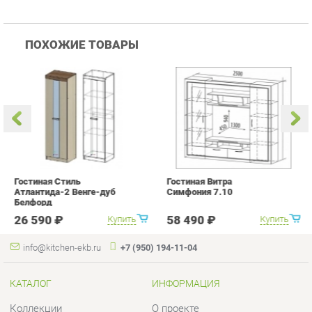
Гостиная Стиль
Гостиная Витра
К
Атлантида-2 Венге-дуб
Симфония 7.10
п
Белфорд
А
с
26 590 ₽
58 490 ₽
Купить
Купить
info@kitchen-ekb.ru
+7 (950) 194-11-04
КАТАЛОГ
ИНФОРМАЦИЯ
Коллекции
О проекте
Кухонные гарнитуры
Контакты
Шкафы для кухни
Дизайн
Столы для кухни
Доставка и Оплата
Стулья для кухни
Скидки и Акции