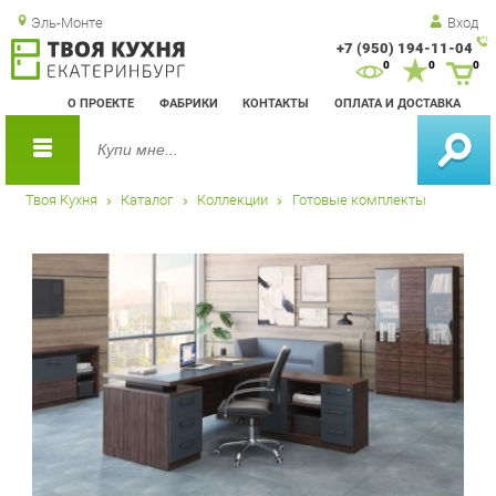
Эль-Монте
Вход
+7 (950) 194-11-04
Зак
0
0
0
обр
О ПРОЕКТЕ
ФАБРИКИ
КОНТАКТЫ
ОПЛАТА И ДОСТАВКА
зво
Твоя Кухня
Каталог
Коллекции
Готовые комплекты