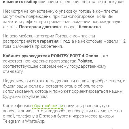
деталь.
Повторная доставка
товара -
бесплатна
.
На всю мебель категории Готовые комплекты
распространяется
гарантия 1 год
, а на некоторые модели – 2
года с момента приобретения.
Кабинет руководителя POINTEX FORT 4 Олива
- это
качественное изделие производства
Pointex
,
соответствующее современному государственному
стандарту.
Надеемся, вы останетесь довольны вашим приобретением, и
будем рады, если вы оставите отзыв об опыте его
использования, который поможет сориентироваться нашим
будущим покупателям.
Кроме формы
обратной связи
получить развёрнутую
консультацию, фото и видеообзор продукции вы можете по
e-mail, телефону в Екатеринбурге и через мессенджеры
Telegram и WhatsApp.
Готовые комплекты также можно сравнить между собой в
нашем шоу-руме и купить Кабинет руководителя POINTEX
FORT 4 Олива, самостоятельно забрав его с нашего
центрального склада в г. Екатеринбург. Полный список
адресов и магазинов смотрите на странице
контактов
.