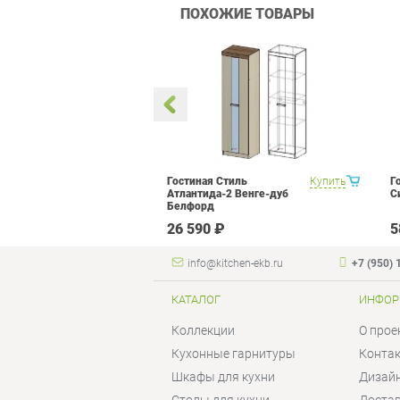
ПОХОЖИЕ ТОВАРЫ
метра Витра
Купить
Гостиная Стиль
Купить
Г
ор 14
Атлантида-2 Венге-дуб
С
Белфорд
 ₽
26 590 ₽
5
info@kitchen-ekb.ru
+7 (950) 
КАТАЛОГ
ИНФОР
Коллекции
О прое
Кухонные гарнитуры
Конта
Шкафы для кухни
Дизай