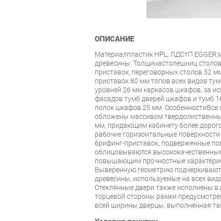
ОПИСАНИЕ
Материалпластик HPL, ЛДСтП EGGER,
древесины. Толщинастолешниц столов 
приставок, переговорных столов 52 м
приставок 80 мм топов всех видов тум
уровней 26 мм каркасов шкафов, за и
фасадов тумб дверей шкафов и тумб 
полок шкафов 25 мм. ОсобенностиВсе
обложены массивом твердолиственны
мм, придающим кабинету более дорог
рабочие горизонтальные поверхности
брифинг-приставок, подверженные по
облицовываются высококачественным
повышающим прочностные характерис
Выверенную геометрию подчеркивают 
древесины, используемые на всех вид
Стеклянные двери также исполнены в 
торцевой стороны рамки предусмотре
всей ширины дверцы, выполненная та