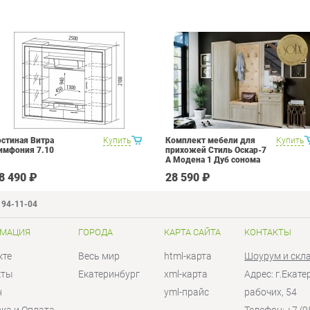
остиная Витра
Купить
Комплект мебели для
Купить
имфония 7.10
прихожей Стиль Оскар-7
А Модена 1 Дуб сонома
светлый Крем
8 490 ₽
28 590 ₽
194-11-04
МАЦИЯ
ГОРОДА
КАРТА САЙТА
КОНТАКТЫ
кте
Весь мир
html-карта
Шоурум и скл
кты
Екатеринбург
xml-карта
Адрес: г.Екат
н
yml-прайс
рабочих, 54