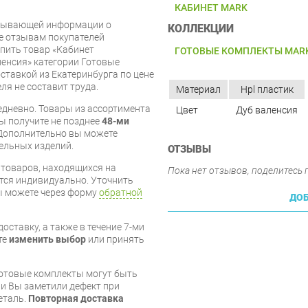
КАБИНЕТ MARK
рпывающей информации о
КОЛЛЕКЦИИ
же отзывам покупателей
упить товар «Кабинет
ГОТОВЫЕ КОМПЛЕКТЫ MAR
енсия» категории Готовые
ставкой из Екатеринбурга по цене
ля не составит труда.
Материал
Hpl пластик
дневно. Товары из ассортимента
Цвет
Дуб валенсия
вы получите не позднее
48-ми
Дополнительно вы можете
бельных изделий.
ОТЗЫВЫ
я товаров, находящихся на
Пока нет отзывов, поделитесь
тся индивидуально. Уточнить
вы можете через форму
обратной
ДОБ
оставку, а также в течение 7-ми
те
изменить выбор
или принять
готовые комплекты могут быть
и Вы заметили дефект при
еталь.
Повторная доставка