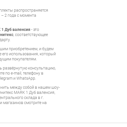
мплекты распространяется
 – 2 года с момента
 1 Дуб валенсия
- это
нитекс
, соответствующее
дарту.
шим приобретением, и будем
е его использования, который
дущим покупателям.
ь развёрнутую консультацию,
е по e-mail, телефону в
legram и WhatsApp.
нить между собой в нашем шоу-
Юнитекс MARK 1 Дуб валенсия,
ентрального склада в г.
 и магазинов смотрите на