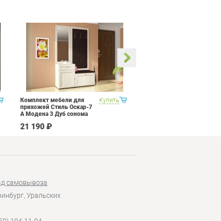
Комплект мебели для
Купить
Кухня Трия Прованс 1
прихожей Стиль Оскар-7
А Модена 3 Дуб сонома
светлый Крем
21 190 ₽
82 990 ₽
ад самовывоза
еринбург, Уральских