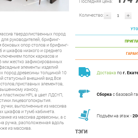
Последняя цена:
-
+
Количество:
УТО
массив твердолиственных пород
для руководителей, брифинг-
ПРИГЛ
м боковых опор столов и брифинг-
б и шкафов низкого и среднего
ГАРАН
сключением полок каркасов и
16 мм жестко зафиксированныx
 фасадные элементы изделий
х пород древесины толщиной 10
Доставка
по
г. Екат
ой статусный внешний вид.Все
 столов,приставных элементов,
вышенному износу,
Сборка
с базовой г
 пластиком HPL в цвет ЛДСтП,
тики лицевогопокрытия.
ручки, выполненные из массива
ах шкафов и тумб кабинета.
Подъём на этаж -
20
рамке из массива древесины, а с
на ручка, расположенная вдоль
кже из массива.
ТЭГИ