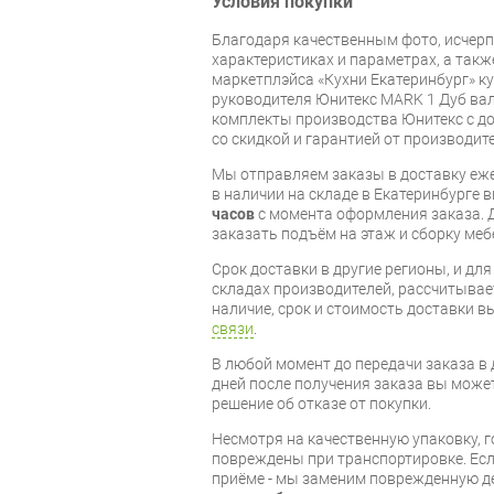
Условия покупки
Благодаря качественным фото, исче
характеристиках и параметрах, а так
маркетплэйса «Кухни Екатеринбург» к
руководителя Юнитекс MARK 1 Дуб вал
комплекты производства Юнитекс с до
со скидкой и гарантией от производите
Мы отправляем заказы в доставку еже
в наличии на складе в Екатеринбурге 
часов
с момента оформления заказа. 
заказать подъём на этаж и сборку ме
Срок доставки в другие регионы, и дл
складах производителей, рассчитывае
наличие, срок и стоимость доставки 
связи
.
В любой момент до передачи заказа в д
дней после получения заказа вы може
решение об отказе от покупки.
Несмотря на качественную упаковку, 
повреждены при транспортировке. Есл
приёме - мы заменим поврежденную д