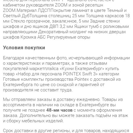
мм Стекло прозрачное, закалe;нное, 5 мм Задние стенки
шкафов и дно ящиков ДВП 3,2 мм Ящики тумб с роликовыми
направляющими Декоративный молдинг на низких дверцах
шкафов Кромка АБС Регулируемые опоры
Условия покупки
Благодаря качественным фото, исчерпывающей информации
о характеристиках и параметрах, а также отзывам
покупателей маркетплэйса «Кухни Екатеринбург» купить
товар «Набор для персонала POINTEX Swift 3» категории
Готовые комплекты производства Pointex с доставкой из
Екатеринбурга по цене со скидкой и гарантией от
производителя не составит труда.
Мы отправляем заказы в доставку ежедневно. Товары из
ассортимента в наличии на складе в Екатеринбурге вы
получите не позднее
48-ми часов
с момента оформления
заказа. Дополнительно вы можете заказать подъём на этаж
и сборку мебельных изделий.
Срок доставки в другие регионы, и для товаров, находящихся
на складах производителей, рассчитывается индивидуально.
Уточнить наличие, срок и стоимость доставки вы можете
через форму
обратной связи
.