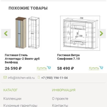
Гостиная Стиль
Гостиная Витра
К
Атлантида-2 Венге-дуб
Симфония 7.10
п
Белфорд
А
с
26 590 ₽
58 490 ₽
Купить
Купить
info@kitchen-ekb.ru
+7 (950) 194-11-04
КАТАЛОГ
ИНФОРМАЦИЯ
Коллекции
О проекте
Кухонные гарнитуры
Контакты
Шкафы для кухни
Дизайн
Столы для кухни
Доставка и Оплата
Стулья для кухни
Скидки и Акции
Мягкая мебель для кухни
Политика