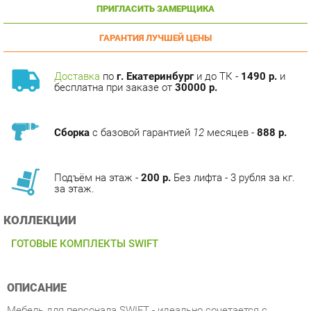
ГАРАНТИЯ ЛУЧШЕЙ ЦЕНЫ
Доставка
по
г. Екатеринбург
и до ТК -
1490 р.
и
бесплатна при заказе от
30000 р.
Сборка
с базовой гарантией
12
месяцев -
888 р.
Подъём на этаж -
200 р.
Без лифта - 3 рубля за кг.
за этаж.
КОЛЛЕКЦИИ
ГОТОВЫЕ КОМПЛЕКТЫ SWIFT
ОПИСАНИЕ
Мебель для персонала SWIFT - идеально сочетается с
кабинетом руководителя ZOOM и зоной ресепшн
ZOOM.Материал ЛДСППокрытие ламинат в цвете Темный и
Светлый ДубТолщина столешниц 25 мм Толщина каркасов 18