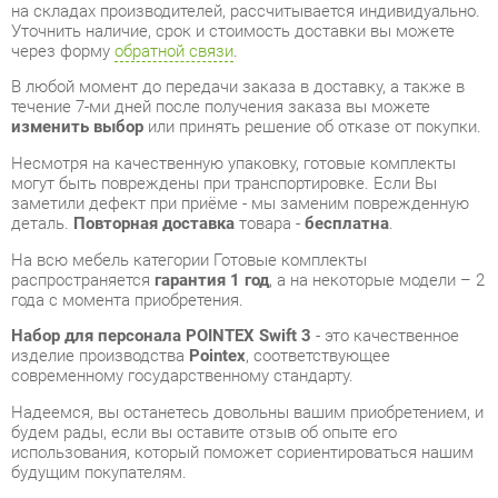
В любой момент до передачи заказа в доставку, а также в
течение 7-ми дней после получения заказа вы можете
изменить выбор
или принять решение об отказе от покупки.
Несмотря на качественную упаковку, готовые комплекты
могут быть повреждены при транспортировке. Если Вы
заметили дефект при приёме - мы заменим поврежденную
деталь.
Повторная доставка
товара -
бесплатна
.
На всю мебель категории Готовые комплекты
распространяется
гарантия 1 год
, а на некоторые модели – 2
года с момента приобретения.
Набор для персонала POINTEX Swift 3
- это качественное
изделие производства
Pointex
, соответствующее
современному государственному стандарту.
Надеемся, вы останетесь довольны вашим приобретением, и
будем рады, если вы оставите отзыв об опыте его
использования, который поможет сориентироваться нашим
будущим покупателям.
Кроме формы
обратной связи
получить развёрнутую
консультацию, фото и видеообзор продукции вы можете по
e-mail, телефону в Екатеринбурге и через мессенджеры
Telegram и WhatsApp.