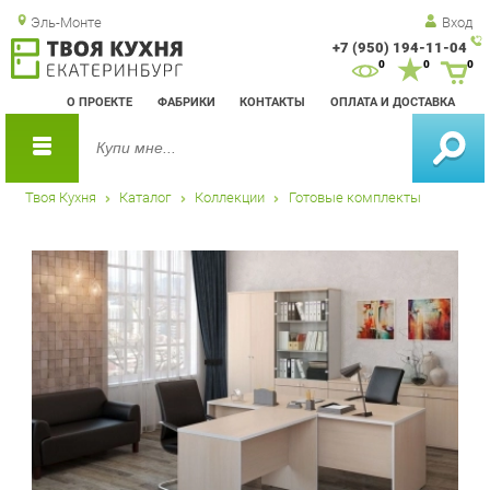
Эль-Монте
Вход
+7 (950) 194-11-04
Зак
0
0
0
обр
О ПРОЕКТЕ
ФАБРИКИ
КОНТАКТЫ
ОПЛАТА И ДОСТАВКА
зво
Твоя Кухня
Каталог
Коллекции
Готовые комплекты