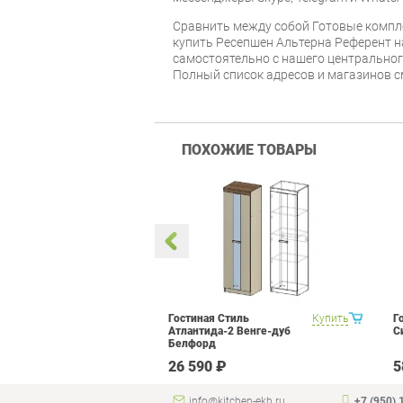
Cравнить между собой Готовые компл
купить Ресепшен Альтерна Референт на
самостоятельно с нашего центрального
Полный список адресов и магазинов с
ПОХОЖИЕ ТОВАРЫ
 Прованс 1
Купить
Гостиная Стиль
Купить
Г
Атлантида-2 Венге-дуб
С
Белфорд
₽
26 590 ₽
5
info@kitchen-ekb.ru
+7 (950) 