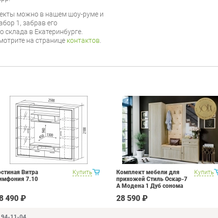
екты можно в нашем шоу-руме и
бор 1, забрав его
 склада в Екатеринбурге.
мотрите на странице
контактов
.
остиная Витра
Купить
Комплект мебели для
Купить
имфония 7.10
прихожей Стиль Оскар-7
А Модена 1 Дуб сонома
светлый Крем
8 490 ₽
28 590 ₽
194-11-04