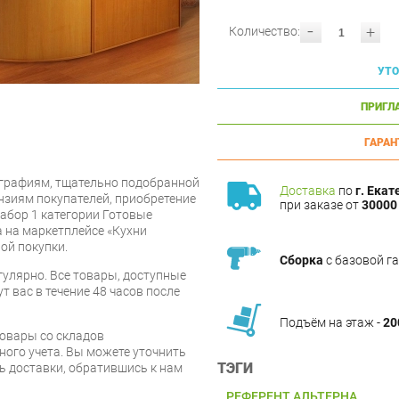
-
+
Количество:
УТО
ПРИГЛ
ГАРАН
графиям, тщательно подобранной
Доставка
по
г. Екат
нзиям покупателей, приобретение
при заказе от
30000 
абор 1 категории Готовые
 на маркетплейсе «Кухни
ой покупки.
Сборка
с базовой г
улярно. Все товары, доступные
т вас в течение 48 часов после
Подъём на этаж -
20
товары со складов
ого учета. Вы можете уточнить
ТЭГИ
ть доставки, обратившись к нам
РЕФЕРЕНТ АЛЬТЕРНА