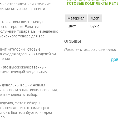
ГОТОВЫЕ КОМПЛЕКТЫ РЕФЕ
был отправлен, или в течение
е изменить свое решение и
Материал
Лдсп
Готовые комплекты могут
Цвет
Бук-с
нспортировке. Если вы
олучении товара, мы немедленно
мененного товара для вас
ОТЗЫВЫ
мент категории Готовые
Пока нет отзывов, поделитесь
емя как для отдельных моделей он
тения.
ДОБ
1
- это высококачественный
оответствующий актуальным
есь довольны вашим новым
ыв о своем опыте использования,
ентам сделать выбор.
едения, фото и обзоры
ть, связавшись с нами через
онок в Екатеринбург или через
pp.