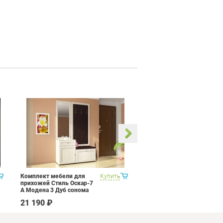
Комплект мебели для
Купить
Кухня 3 метра Витра
прихожей Стиль Оскар-7
Палермо 8 Набор 12
А Модена 3 Дуб сонома
светлый Крем
21 190 ₽
207 090 ₽