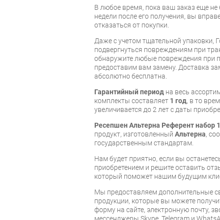
В любое время, пока ваш заказ еще не 
недели после его получения, вы вправ
отказаться от покупки.
Даже с учетом тщательной упаковки, 
подвергнуться повреждениям при тра
обнаружите любые повреждения при п
предоставим вам замену. Доставка за
абсолютно бесплатна.
Гарантийный период
на весь ассорти
комплекты составляет
1 год
, в то вр
увеличивается до 2 лет с даты приобре
Ресепшен Альтерна Референт набор 
продукт, изготовленный
Альтерна
, с
государственным стандартам.
Нам будет приятно, если вы останет
приобретением и решите оставить отз
который поможет нашим будущим кли
Мы предоставляем дополнительные св
продукции, которые вы можете получи
форму на сайте, электронную почту, зв
мессенджеры Skype, Telegram и WhatsA