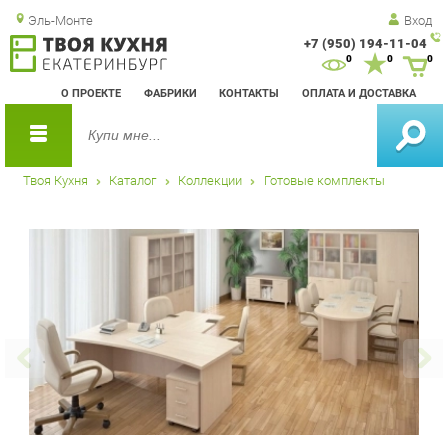
Эль-Монте
Вход
+7 (950) 194-11-04
Зак
0
0
0
обр
О ПРОЕКТЕ
ФАБРИКИ
КОНТАКТЫ
ОПЛАТА И ДОСТАВКА
зво
Твоя Кухня
Каталог
Коллекции
Готовые комплекты