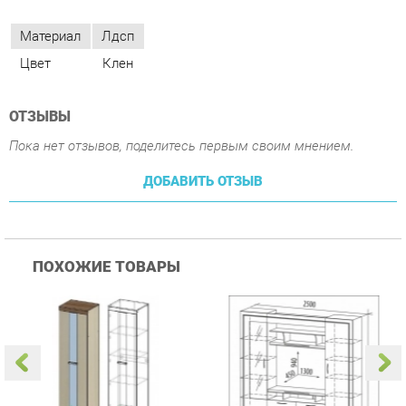
ОТЗЫВЫ
Пока нет отзывов, поделитесь первым своим мнением.
ДОБАВИТЬ ОТЗЫВ
ПОХОЖИЕ ТОВАРЫ
Гостиная Стиль
Гостиная Витра
К
Атлантида-2 Венге-дуб
Симфония 7.10
п
Белфорд
А
с
26 590 ₽
58 490 ₽
Купить
Купить