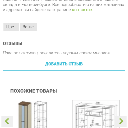
Цвет
Венге
ОТЗЫВЫ
Пока нет отзывов, поделитесь первым своим мнением.
ДОБАВИТЬ ОТЗЫВ
ПОХОЖИЕ ТОВАРЫ
Гостиная Стиль
Гостиная Витра
К
Атлантида-2 Венге-дуб
Симфония 7.10
п
Белфорд
А
с