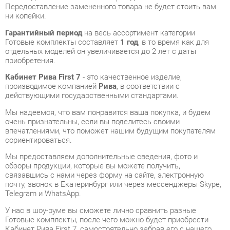
Готовые комплекты составляет
1 год
, в то время как для
отдельных моделей он увеличивается до 2 лет с даты
приобретения.
Кабинет Рива First 7
- это качественное изделие,
производимое компанией
Рива
, в соответствии с
действующими государственными стандартами.
Мы надеемся, что вам понравится ваша покупка, и будем
очень признательны, если вы поделитесь своими
впечатлениями, что поможет нашим будущим покупателям
сориентироваться.
Мы предоставляем дополнительные сведения, фото и
обзоры продукции, которые вы можете получить,
связавшись с нами через форму на сайте, электронную
почту, звонок в Екатеринбург или через мессенджеры Skype,
Telegram и WhatsApp.
У нас в шоу-руме вы сможете лично сравнить разные
Готовые комплекты, после чего можно будет приобрести
Кабинет Рива First 7, самостоятельно забрав его с нашего
склада в Екатеринбурге. Все подробности о наших магазинах
и адресах вы найдете на странице
контактов
.