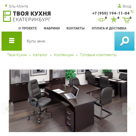
Эль-Монте
Вход
+7 (950) 194-11-04
Зак
0
0
0
обр
О ПРОЕКТЕ
ФАБРИКИ
КОНТАКТЫ
ОПЛАТА И ДОСТАВКА
зво
Твоя Кухня
Каталог
Коллекции
Готовые комплекты