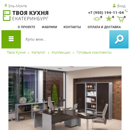
Эль-Монте
Вход
+7 (950) 194-11-04
Зак
0
0
0
обр
О ПРОЕКТЕ
ФАБРИКИ
КОНТАКТЫ
ОПЛАТА И ДОСТАВКА
зво
Твоя Кухня
Каталог
Коллекции
Готовые комплекты