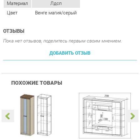
ОТЗЫВЫ
Пока нет отзывов, поделитесь первым своим мнением.
ДОБАВИТЬ ОТЗЫВ
ПОХОЖИЕ ТОВАРЫ
Гостиная Стиль
Гостиная Витра
К
Атлантида-2 Венге-дуб
Симфония 7.10
п
Белфорд
А
с
26 590 ₽
58 490 ₽
Купить
Купить
info@kitchen-ekb.ru
+7 (950) 194-11-04