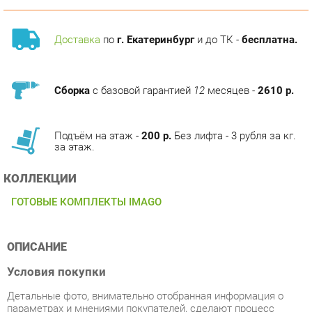
Доставка
по
г. Екатеринбург
и до ТК -
бесплатна.
Сборка
с базовой гарантией
12
месяцев -
2610 р.
Подъём на этаж -
200 р.
Без лифта - 3 рубля за кг.
за этаж.
КОЛЛЕКЦИИ
ГОТОВЫЕ КОМПЛЕКТЫ IMAGO
ОПИСАНИЕ
Условия покупки
Детальные фото, внимательно отобранная информация о
параметрах и мнениями покупателей, сделают процесс
покупки Набор Skyland Imago 9 из категории Готовые
комплекты от производителя Skyland на нашем
маркетплейсе «Кухни Екатеринбург» без труда выполнимым.