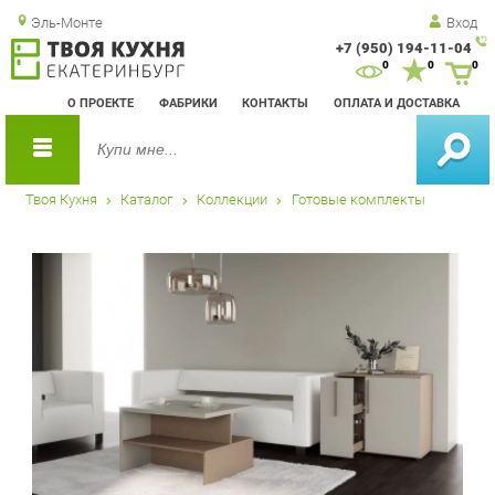
Эль-Монте
Вход
+7 (950) 194-11-04
Зак
0
0
0
обр
О ПРОЕКТЕ
ФАБРИКИ
КОНТАКТЫ
ОПЛАТА И ДОСТАВКА
зво
Твоя Кухня
Каталог
Коллекции
Готовые комплекты