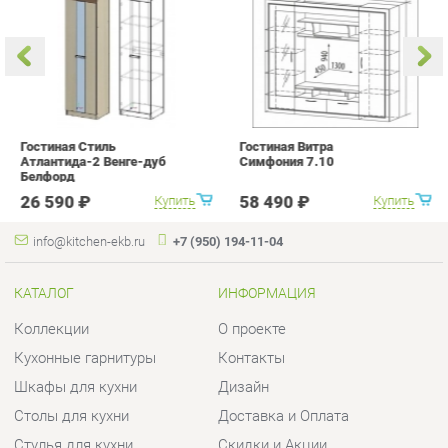
Атлантида-2 Венге-дуб
Симфония 7.10
п
Белфорд
А
с
26 590 ₽
58 490 ₽
Купить
Купить
info@kitchen-ekb.ru
+7 (950) 194-11-04
КАТАЛОГ
ИНФОРМАЦИЯ
Коллекции
О проекте
Кухонные гарнитуры
Контакты
Шкафы для кухни
Дизайн
Столы для кухни
Доставка и Оплата
Стулья для кухни
Скидки и Акции
Мягкая мебель для кухни
Политика
Кухонная техника
Гарантия
Комплектующие для кухни
Помощь
Кухонная сантехника
ГОРОДА
КОНТАКТЫ