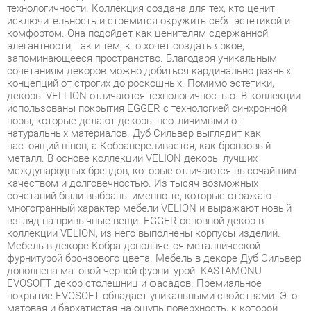
элегантности, так и тем, кто хочет создать яркое,
запоминающееся пространство. Благодаря уникальным
сочетаниям декоров можно добиться кардинально разных
концепций от строгих до роскошных. Помимо эстетики,
декоры VELLION отличаются технологичностью. В коллекции
использованы покрытия EGGER с технологией синхронной
поры, которые делают декоры неотличимыми от
натуральных материалов. Дуб Сильвер выглядит как
настоящий шпон, а Кобрапереливается, как бронзовый
металл. В основе коллекции VELION декоры лучших
международных брендов, которые отличаются высочайшим
качеством и долговечностью. Из тысяч возможных
сочетаний были выбраны именно те, которые отражают
многогранный характер мебели VELION и выражают новый
взгляд на привычные вещи. EGGER основной декор в
коллекции VELION, из него выполнены корпусы изделий.
Мебель в декоре Кобра дополняется металлической
фурнитурой бронзового цвета. Мебель в декоре Дуб Сильвер
дополнена матовой черной фурнитурой. KASTAMONU
EVOSOFT декор столешниц и фасадов. Премиальное
покрытие EVOSOFT обладает уникальными свойствами. Это
матовая и бархатистая на ощупь поверхность, к которой
приятно прикасаться. При этом, она удивительно практична
обеспечивает защиту от следов пальцев, чистящих
абразивов, ультрафиолета и химических веществ. Удобные
места для хранения, ящики с плавным ходом и доводчиками,