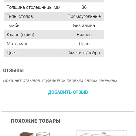
Материал
Лдсп
Цвет
Аметист/кобра
ОТЗЫВЫ
Пока нет отзывов, поделитесь первым своим мнением.
ДОБАВИТЬ ОТЗЫВ
ПОХОЖИЕ ТОВАРЫ
Гостиная Стиль
Гостиная Витра
К