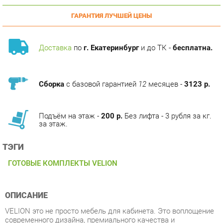
Доставка
по
г. Екатеринбург
и до ТК -
бесплатна.
Сборка
с базовой гарантией
12
месяцев -
3123 р.
Подъём на этаж -
200 р.
Без лифта - 3 рубля за кг.
за этаж.
ТЭГИ
ГОТОВЫЕ КОМПЛЕКТЫ VELION
ОПИСАНИЕ
VELION это не просто мебель для кабинета. Это воплощение
современного дизайна, премиального качества и
технологичности. Коллекция создана для тех, кто ценит
исключительность и стремится окружить себя эстетикой и
комфортом. Она подойдет как ценителям сдержанной