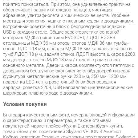
встроенный розеточный блок с беспроводной зарядкой и
USB в каждом столе. Общие характеристики основной
материал МДФ с покрытием EVOSOFT, ЛДСП EGGER
столешницы МДФ 36 мм опоры столов МДФ 36 мм тумбы-
опоры ЛДСП 18 мм, фасады МДФ 18 мм каркасы шкафов и
тумб ЛДСП 18 мм, задняя стенка ЛДСП высота шкафов 2200
мм дверцы шкафов МДФ 18 мм / стекло в раме в цвет
основного металла. Двери шкафов комплектуются петлями с
доводчиком бесшумное скольжение слайд-дверей лицевая
фурнитура металлические ручки 220 мм, 350 мм, 1200 мм
подсветка LED-лента розеточный блок беспроводная
зарядка, розетка 220В, USB направляющие телескопические
шариковые плавного хода с доводчиками.
Условия покупки
Благодаря качественным фото, исчерпывающей информации
о характеристиках и параметрах, а также отзывам
покупателей маркетплэйса «Кухни Екатеринбург» купить
товар «Зона для посетителей Skyland VELION 4 Аметист
Кобра» категории Готовые комплекты производства Skyland с
доставкой из Екатеринбурга по цене со скидкой и гарантией
от производителя не составит труда.
Мы отправляем заказы в доставку ежедневно. Товары из
ассортимента в наличии на складе в Екатеринбурге вы