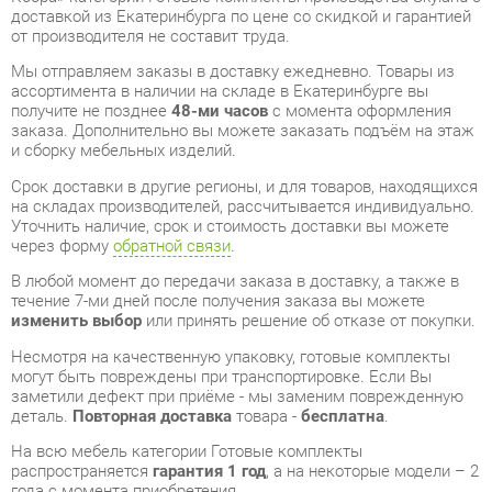
получите не позднее
48-ми часов
с момента оформления
заказа. Дополнительно вы можете заказать подъём на этаж
и сборку мебельных изделий.
Срок доставки в другие регионы, и для товаров, находящихся
на складах производителей, рассчитывается индивидуально.
Уточнить наличие, срок и стоимость доставки вы можете
через форму
обратной связи
.
В любой момент до передачи заказа в доставку, а также в
течение 7-ми дней после получения заказа вы можете
изменить выбор
или принять решение об отказе от покупки.
Несмотря на качественную упаковку, готовые комплекты
могут быть повреждены при транспортировке. Если Вы
заметили дефект при приёме - мы заменим поврежденную
деталь.
Повторная доставка
товара -
бесплатна
.
На всю мебель категории Готовые комплекты
распространяется
гарантия 1 год
, а на некоторые модели – 2
года с момента приобретения.
Зона для посетителей Skyland VELION 4 Аметист Кобра
-
это качественное изделие производства
Skyland
,
соответствующее современному государственному
стандарту.