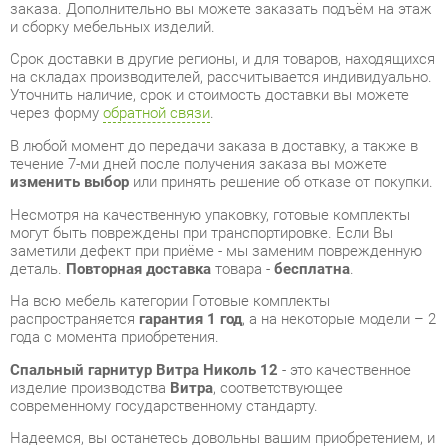
Уточнить наличие, срок и стоимость доставки вы можете
через форму
обратной связи
.
В любой момент до передачи заказа в доставку, а также в
течение 7-ми дней после получения заказа вы можете
изменить выбор
или принять решение об отказе от покупки.
Несмотря на качественную упаковку, готовые комплекты
могут быть повреждены при транспортировке. Если Вы
заметили дефект при приёме - мы заменим поврежденную
деталь.
Повторная доставка
товара -
бесплатна
.
На всю мебель категории Готовые комплекты
распространяется
гарантия 1 год
, а на некоторые модели – 2
года с момента приобретения.
Спальный гарнитур Витра Николь 12
- это качественное
изделие производства
Витра
, соответствующее
современному государственному стандарту.
Надеемся, вы останетесь довольны вашим приобретением, и
будем рады, если вы оставите отзыв об опыте его
использования, который поможет сориентироваться нашим
будущим покупателям.
Кроме формы
обратной связи
получить развёрнутую
консультацию, фото и видеообзор продукции вы можете по