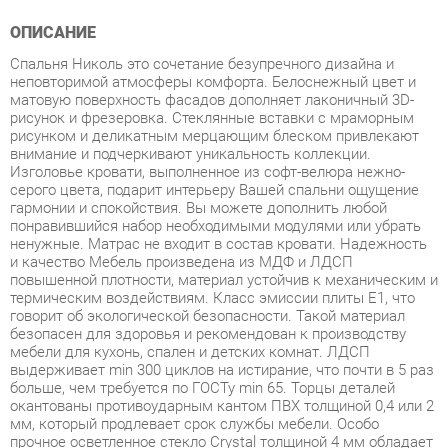
Спальня Николь это сочетание безупречного дизайна и
неповторимой атмосферы комфорта. Белоснежный цвет и
матовую поверхность фасадов дополняет лаконичный 3D-
рисунок и фрезеровка. Стеклянные вставки с мраморным
рисунком и деликатным мерцающим блеском привлекают
внимание и подчеркивают уникальность коллекции.
Изголовье кровати, выполненное из софт-велюра нежно-
серого цвета, подарит интерьеру Вашей спальни ощущение
гармонии и спокойствия. Вы можете дополнить любой
понравившийся набор необходимыми модулями или убрать
ненужные. Матрас не входит в состав кровати. Надежность
и качество Мебель произведена из МДФ и ЛДСП
повышенной плотности, материал устойчив к механическим и
термическим воздействиям. Класс эмиссии плиты Е1, что
говорит об экологической безопасности. Такой материал
безопасен для здоровья и рекомендован к производству
мебели для кухонь, спален и детских комнат. ЛДСП
выдерживает min 300 циклов на истирание, что почти в 5 раз
больше, чем требуется по ГОСТу min 65. Торцы деталей
окантованы противоударным кантом ПВХ толщиной 0,4 или 2
мм, который продлевает срок службы мебели. Особо
прочное осветленное стекло Crystal толщиной 4 мм обладает
максимальной прозрачностью и обеспечивает безопасную и
длительную эксплуатацию. Спинка кровати выполнена из
прочного и износостойкого софт-велюра, отличается
повышенной степенью комфорта, что обеспечивается